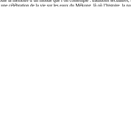
te la mémoire d’un monde que l’on contemple : traditions séculaires, so
ne célébration de la vie sur les eaux du Mékong, là où l’histoire, la natu