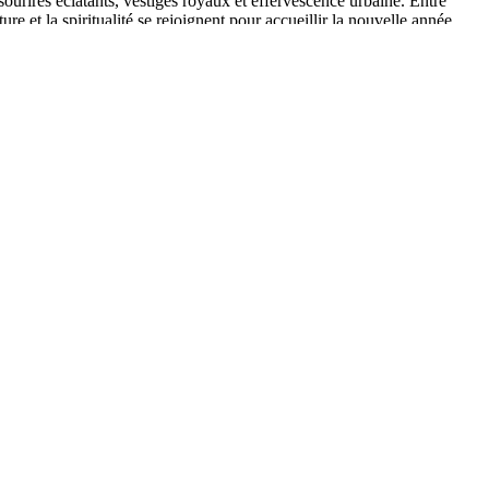
urires éclatants, vestiges royaux et effervescence urbaine. Entre
re et la spiritualité se rejoignent pour accueillir la nouvelle année