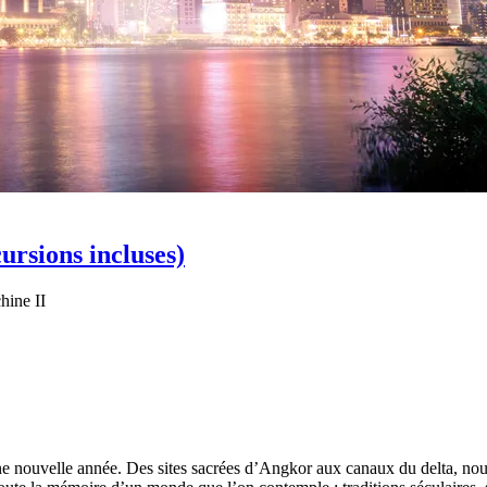
ursions incluses)
hine II
e nouvelle année. Des sites sacrées d’Angkor aux canaux du delta, nous