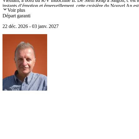
Vietnam, à bord du R/V Indochine II. De Siem Reap à Saïgon, c’est tou
instants d’émotion et émerveillement, cette croisière du Nouvel An est u
Voir plus
sous le signe de la sérénité et de la beauté.
Départ garanti
22 déc. 2026 - 03 janv. 2027