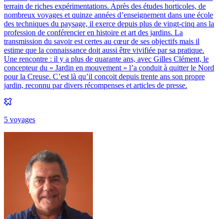
terrain de riches expérimentations. Après des études horticoles, de
nombreux voyages et quinze années d’enseignement dans une école
des techniques du paysage, il exerce depuis plus de vingt-cinq ans la
profession de conférencier en histoire et art des jardins. La
transmission du savoir est certes au cœur de ses objectifs mais il
estime que la connaissance doit aussi être vivifiée par sa pratique.
Une rencontre : il y a plus de quarante ans, avec Gilles Clément, le
concepteur du « Jardin en mouvement » l’a conduit à quitter le Nord
pour la Creuse. C’est là qu’il conçoit depuis trente ans son propre
jardin, reconnu par divers récompenses et articles de presse.
5
voyage
s