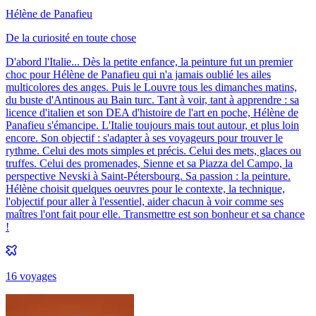
Hélène de Panafieu
De la curiosité en toute chose
D'abord l'Italie... Dès la petite enfance, la peinture fut un premier
choc pour Hélène de Panafieu qui n'a jamais oublié les ailes
multicolores des anges. Puis le Louvre tous les dimanches matins,
du buste d'Antinous au Bain turc. Tant à voir, tant à apprendre : sa
licence d'italien et son DEA d'histoire de l'art en poche, Hélène de
Panafieu s'émancipe. L'Italie toujours mais tout autour, et plus loin
encore. Son objectif : s'adapter à ses voyageurs pour trouver le
rythme. Celui des mots simples et précis. Celui des mets, glaces ou
truffes. Celui des promenades, Sienne et sa Piazza del Campo, la
perspective Nevski à Saint-Pétersbourg. Sa passion : la peinture.
Hélène choisit quelques oeuvres pour le contexte, la technique,
l'objectif pour aller à l'essentiel, aider chacun à voir comme ses
maîtres l'ont fait pour elle. Transmettre est son bonheur et sa chance
!
16
voyage
s