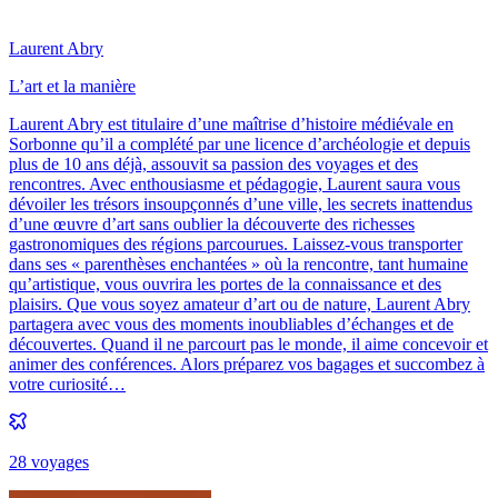
Laurent Abry
L’art et la manière
Laurent Abry est titulaire d’une maîtrise d’histoire médiévale en
Sorbonne qu’il a complété par une licence d’archéologie et depuis
plus de 10 ans déjà, assouvit sa passion des voyages et des
rencontres. Avec enthousiasme et pédagogie, Laurent saura vous
dévoiler les trésors insoupçonnés d’une ville, les secrets inattendus
d’une œuvre d’art sans oublier la découverte des richesses
gastronomiques des régions parcourues. Laissez-vous transporter
dans ses « parenthèses enchantées » où la rencontre, tant humaine
qu’artistique, vous ouvrira les portes de la connaissance et des
plaisirs. Que vous soyez amateur d’art ou de nature, Laurent Abry
partagera avec vous des moments inoubliables d’échanges et de
découvertes. Quand il ne parcourt pas le monde, il aime concevoir et
animer des conférences. Alors préparez vos bagages et succombez à
votre curiosité…
28
voyage
s