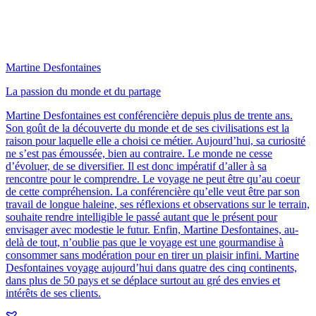
Martine Desfontaines
La passion du monde et du partage
Martine Desfontaines est conférencière depuis plus de trente ans.
Son goût de la découverte du monde et de ses civilisations est la
raison pour laquelle elle a choisi ce métier. Aujourd’hui, sa curiosité
ne s’est pas émoussée, bien au contraire. Le monde ne cesse
d’évoluer, de se diversifier. Il est donc impératif d’aller à sa
rencontre pour le comprendre. Le voyage ne peut être qu’au coeur
de cette compréhension. La conférencière qu’elle veut être par son
travail de longue haleine, ses réflexions et observations sur le terrain,
souhaite rendre intelligible le passé autant que le présent pour
envisager avec modestie le futur. Enfin, Martine Desfontaines, au-
delà de tout, n’oublie pas que le voyage est une gourmandise à
consommer sans modération pour en tirer un plaisir infini. Martine
Desfontaines voyage aujourd’hui dans quatre des cinq continents,
dans plus de 50 pays et se déplace surtout au gré des envies et
intérêts de ses clients.