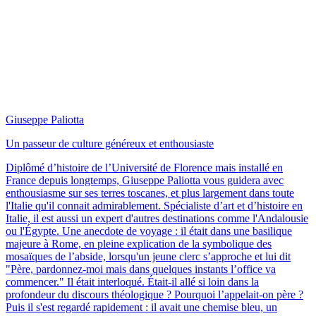
Giuseppe Paliotta
Un passeur de culture généreux et enthousiaste
Diplômé d’histoire de l’Université de Florence mais installé en
France depuis longtemps, Giuseppe Paliotta vous guidera avec
enthousiasme sur ses terres toscanes, et plus largement dans toute
l'Italie qu'il connait admirablement. Spécialiste d’art et d’histoire en
Italie, il est aussi un expert d'autres destinations comme l'Andalousie
ou l'Égypte. Une anecdote de voyage : il était dans une basilique
majeure à Rome, en pleine explication de la symbolique des
mosaïques de l’abside, lorsqu'un jeune clerc s’approche et lui dit
"Père, pardonnez-moi mais dans quelques instants l’office va
commencer." Il était interloqué. Était-il allé si loin dans la
profondeur du discours théologique ? Pourquoi l’appelait-on père ?
Puis il s'est regardé rapidement : il avait une chemise bleu, un