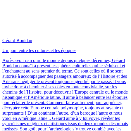
Gérard Bonidan
Un pont entre les cultures et les époques
Après avoir parcouru le monde depuis quelques décennies, Gérard
Bonidan connaît à présent les sphères culturelles qui le séduisent et
l’enchantent au sens premier du terme. Ce sont celles où il se sent
autorisé à accompagner des passagers amoureux de l’Histoire et des
Arts sans négliger le présent toujours engendré par le passé. Il vous
invite donc à cheminer à ses côtés en toute convivialité, sur les
chemins de l’Histoire, pour découvrir l’Europe centrale ou le monde
hispanique et l’Amérique latine. Il aime à balancer entre les époques
pour éclairer le présent. Comment faire autrement pour apprécier,
décrypter cette Europe centrale polymorphe, toujours attrayante et
surprenante ! D’un continent l’autre, d’un baroque l’autre et nous
voici en Amérique latine... Gérard aime à y louvoyer, révéler les
syncrétismes religieux et artistiques issus de deux mondes désormais
métissés. Son goût pour l’archéologie s’y trouve comblé avec les