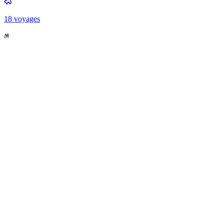
18
voyage
s