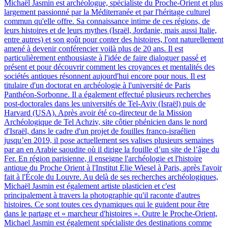
Michaël Jasmin est archéologue, spécialiste du Proche-Orient et plus
largement passionné par la Méditerranée et par l'héritage culturel
commun qu'elle offre. Sa connaissance intime de ces régions, de
leurs histoires et de leurs mythes (Israël, Jordanie, mais aussi Italie,
entre autres) et son goût pour conter des histoires, l'ont naturellement
amené à devenir conférencier voilà plus de 20 ans. Il est
particulièrement enthousiaste à l'idée de faire dialoguer passé et
présent et pour découvrir comment les croyances et mentalités des
sociétés antiques résonnent aujourd'hui encore pour nous. Il est
titulaire d'un doctorat en archéologie à l'université de Paris
Panthéon-Sorbonne. Il a également effectué plusieurs recherches
post-doctorales dans les universités de Tel-Aviv (Israël) puis de
Harvard (USA). Après avoir été co-directeur de la Mission
Archéologique de Tel Achziv, site côtier phénicien dans le nord
d'Israël, dans le cadre d'un projet de fouilles franco-israélien
jusqu’en 2019, il pose actuellement ses valises plusieurs semaines
par an en Arabie saoudite où il dirige la fouille d’un site de l’âge du
Fer. En région parisienne, il enseigne l'archéologie et l'histoire
antique du Proche Orient à l'Institut Elie Wiesel à Paris, après l'avoir
fait à l'École du Louvre. Au delà de ses recherches archéologiques,
Michaël Jasmin est également artiste plasticien et c'est
principalement à travers la photographie qu'il raconte d'autres
histoires. Ce sont toutes ces dynamiques qui le guident pour être
dans le partage et « marcheur d'histoires ». Outre le Proche-Orient,
Michael Jasmin est également spécialiste des destinations comme