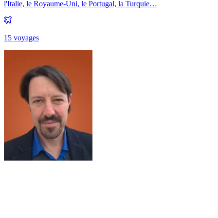
l'Italie, le Royaume-Uni, le Portugal, la Turquie…
15
voyage
s