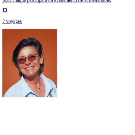
pour chaque participant un événement rare et mémorable.
7
voyage
s