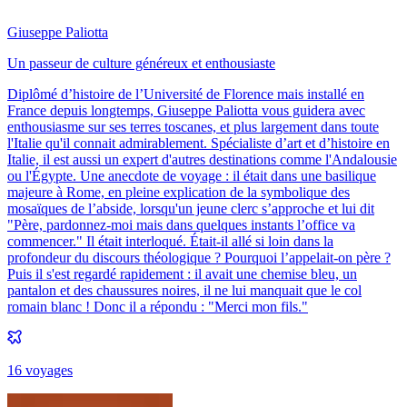
Giuseppe Paliotta
Un passeur de culture généreux et enthousiaste
Diplômé d’histoire de l’Université de Florence mais installé en
France depuis longtemps, Giuseppe Paliotta vous guidera avec
enthousiasme sur ses terres toscanes, et plus largement dans toute
l'Italie qu'il connait admirablement. Spécialiste d’art et d’histoire en
Italie, il est aussi un expert d'autres destinations comme l'Andalousie
ou l'Égypte. Une anecdote de voyage : il était dans une basilique
majeure à Rome, en pleine explication de la symbolique des
mosaïques de l’abside, lorsqu'un jeune clerc s’approche et lui dit
"Père, pardonnez-moi mais dans quelques instants l’office va
commencer." Il était interloqué. Était-il allé si loin dans la
profondeur du discours théologique ? Pourquoi l’appelait-on père ?
Puis il s'est regardé rapidement : il avait une chemise bleu, un
pantalon et des chaussures noires, il ne lui manquait que le col
romain blanc ! Donc il a répondu : "Merci mon fils."
16
voyage
s