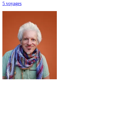
5
voyage
s