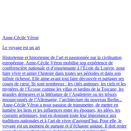
Anne-Cécile Véron
Le voyage est un art
Historienne et historienne de l’art et passionnée par la civilisation
européenne, Anne-Cécile Véron mobilise son expérience de
conférencière nationale et d’enseignante à l’École du Louvre, pour
faire vivre et aimer l’histoire dans toutes ses périodes et dans son
infinie richesse. Elle aime avant tout faire découvrir et partager ses
coups de cœur. Ils sont nombreux : les cités antiques, les ciels et les
mystères de l’Écosse comme les villas et jardins de la Toscane, les
grandes demeures et la littérature de l’Angleterre ou les trésors
insoupçonnés de l’Allemagne, l’architecture du nouveau Berlin...
Anne-Cécile Véron a pour passion de transmettre, de mettre en
lumière les liens et les influences entre les époques, les idées, les
courants artistiques, tout en donnant toute leur importance aux
traditions nationales et à l’art de vivre d’aujourd’hui. Pour elle, le
voyage est un moment de partage et d’échange unique. Il doit rester