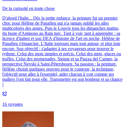
De la curiosité en toute chose
D'abord l'Italie... Dès la petite enfance, la peinture fut un premier
choc pour Hélène de Panafieu qui n'a jamais oublié les ailes
multicolores des anges. Puis le Louvre tous les dimanches matins,
du buste d'Antinous au Bain turc. Tant à voir, tant à apprendre : sa
licence d'italien et son DEA d'histoire de l'art en poche, Hélène de
Panafieu s'émancipe. L'Italie toujours mais tout autour, et plus loin
encore. Son objectif : s'adapter à ses voyageurs pour trouver le
rythme. Celui des mots simples et précis. Celui des mets, glaces ou
truffes. Celui des promenades, Sienne et sa Piazza del Campo, la
perspective Nevski à Saint-Pétersbourg. Sa passion : la peinture.
Hélène choisit quelques oeuvres pour le contexte, la technique,
l'objectif pour aller à l'essentiel, aider chacun à voir comme ses
maîtres l'ont fait pour elle. Transmettre est son bonheur et sa chance
!
16
voyage
s