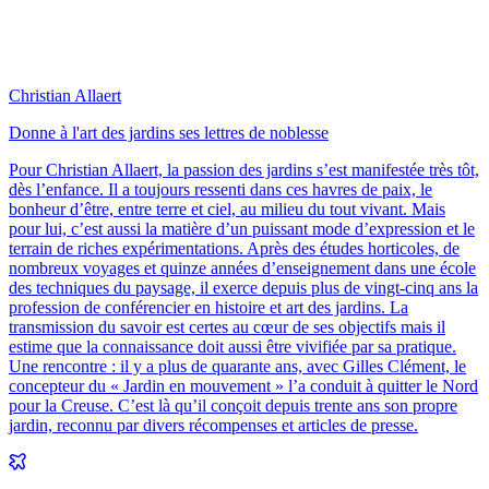
Christian Allaert
Donne à l'art des jardins ses lettres de noblesse
Pour Christian Allaert, la passion des jardins s’est manifestée très tôt,
dès l’enfance. Il a toujours ressenti dans ces havres de paix, le
bonheur d’être, entre terre et ciel, au milieu du tout vivant. Mais
pour lui, c’est aussi la matière d’un puissant mode d’expression et le
terrain de riches expérimentations. Après des études horticoles, de
nombreux voyages et quinze années d’enseignement dans une école
des techniques du paysage, il exerce depuis plus de vingt-cinq ans la
profession de conférencier en histoire et art des jardins. La
transmission du savoir est certes au cœur de ses objectifs mais il
estime que la connaissance doit aussi être vivifiée par sa pratique.
Une rencontre : il y a plus de quarante ans, avec Gilles Clément, le
concepteur du « Jardin en mouvement » l’a conduit à quitter le Nord
pour la Creuse. C’est là qu’il conçoit depuis trente ans son propre
jardin, reconnu par divers récompenses et articles de presse.