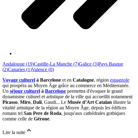
Andalousie
(
19
)
Castille-La Manche
(
7
)
Galice
(
3
)
Pays Basque
(
2
)
Canaries
(
1
)
Valence
(
0
)
Voyage culturel
à Barcelone
et en
Catalogne
, région
espagnole
qui prospéra au Moyen Âge grâce au commerce en Méditerranée.
Un
séjour culturel
à
Barcelone
permettra d'évoquer le grand
dynamisme culturel et artistique de la ville qui accueillit notamment
Picasso
,
Miro
,
Dali
, Gaudi... Le
Musée d’Art Catalan
illustre la
vitalité artistique de la région au Moyen Âge, depuis les édifices
romans tel
San Pere de Roda
, jusqu'aux cathédrales gothiques
comme celle de
Gérone
.
Lire la suite