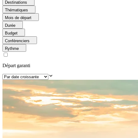
Destinations
Thématiques
Mois de départ
Durée
Budget
Conférenciers
Rythme
Départ garanti