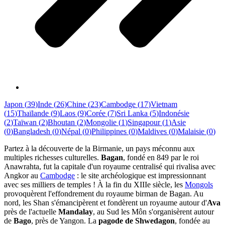
Japon
(
39
)
Inde
(
26
)
Chine
(
23
)
Cambodge
(
17
)
Vietnam
(
15
)
Thaïlande
(
9
)
Laos
(
9
)
Corée
(
7
)
Sri Lanka
(
5
)
Indonésie
(
2
)
Taïwan
(
2
)
Bhoutan
(
2
)
Mongolie
(
1
)
Singapour
(
1
)
Asie
(
0
)
Bangladesh
(
0
)
Népal
(
0
)
Philippines
(
0
)
Maldives
(
0
)
Malaisie
(
0
)
Partez à la découverte de la Birmanie, un pays méconnu aux
multiples richesses culturelles.
Bagan
, fondé en 849 par le roi
Anawrahta, fut la capitale d'un royaume centralisé qui rivalisa avec
Angkor au
Cambodge
: le site archéologique est impressionnant
avec ses milliers de temples ! À la fin du XIIIe siècle, les
Mongols
provoquèrent l'effondrement du royaume birman de Bagan. Au
nord, les Shan s'émancipèrent et fondèrent un royaume autour d'
Ava
près de l'actuelle
Mandalay
, au Sud les Môn s'organisèrent autour
de
Bago
, près de Yangon. La
pagode de Shwedagon
, fondée au