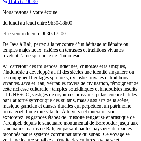
01 45 61 90 90
Nous restons à votre écoute
du lundi au jeudi entre 9h30-18h00
et le vendredi entre 9h30-17h00
De Java à Bali, partez à la rencontre d’un héritage millénaire où
temples majestueux, rizières en terrasses et traditions vivantes
révèlent l’âme spirituelle de l’Indonésie.
Au carrefour des influences indiennes, chinoises et islamiques,
l’Indonésie a développé au fil des siècles une identité singulière où
se conjuguent héritages spirituels, dynasties royales et traditions
vivantes. Java et Bali, véritables foyers de civilisation, témoignent de
cette richesse culturelle : temples bouddhiques et hindouistes inscrits
à l’UNESCO, vestiges de royaumes puissants, palais encore habités
par l’autorité symbolique des sultans, mais aussi arts de la scène,
musique gamelan et danses rituelles qui perpétuent un patrimoine
immatériel d’une rare vitalité. À travers cet itinéraire, vous
explorerez les grandes étapes de l’histoire religieuse et artistique de
l’archipel, depuis le sanctuaire monumental de Borobudur jusqu’aux
sanctuaires marins de Bali, en passant par les paysages de rizières
façonnés par le système communautaire du subak. Ce voyage se
veut une lecture sensible et érudite des cultures javanaise et