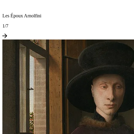
Les Époux Arnolfini
1
/
7