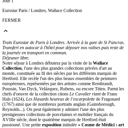
Jour 1
Eurostar Paris / Londres, Wallace Collection
FERMER
Train Eurostar de Paris à Londres. Arrivée à la gare de St Pancras.
Transfert en autocar à l'hôtel pour déposer nos valises puis reste de
la journée en transport en commun.
Déjeuner libre.
Notre séjour à Londres débutera par la visite de la
Wallace
Collection
, l'une des plus grandes collections privées d'art au
monde, constituée au fil des siècles par les différents marquis de
Hertford. Elle recèle l'un des plus beaux ensembles de peintures
européennes, représentées par des artistes comme Rembrandt,
Poussin, Van Dyck, Velázquez, Rubens, ou encore Titien. Parmi les
chefs d'oeuvre de la collection citons
Le Cavalier riant
de Frans
Hals (1624),
Les Hasards heureux de l’escarpolette
de Fragonard
(1767) ainsi que de nombreux portraits anglais (Gainsborough,
Reynolds...). On peut également y admirer l'une des plus
prestigieuses collections de porcelaines et mobilier français du
XVIIIe siècle, dont le quatrième marquis de Hertford était
passionné. Une petite
exposition
intitulée
« Cosme de Médici : art