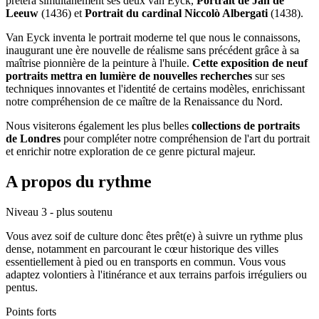
prêtera simultanément ses deux van Eyck,
Portrait de Jan de
Leeuw
(1436) et
Portrait du cardinal Niccolò Albergati
(1438).
Van Eyck inventa le portrait moderne tel que nous le connaissons,
inaugurant une ère nouvelle de réalisme sans précédent grâce à sa
maîtrise pionnière de la peinture à l'huile.
Cette exposition de neuf
portraits mettra en lumière de nouvelles recherches
sur ses
techniques innovantes et l'identité de certains modèles, enrichissant
notre compréhension de ce maître de la Renaissance du Nord.
Nous visiterons également les plus belles
collections de portraits
de Londres
pour compléter notre compréhension de l'art du portrait
et enrichir notre exploration de ce genre pictural majeur.
A propos du rythme
Niveau 3 - plus soutenu
Vous avez soif de culture donc êtes prêt(e) à suivre un rythme plus
dense, notamment en parcourant le cœur historique des villes
essentiellement à pied ou en transports en commun. Vous vous
adaptez volontiers à l'itinérance et aux terrains parfois irréguliers ou
pentus.
Points forts