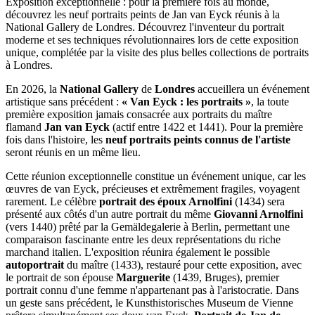
Exposition exceptionnelle : pour la première fois au monde,
découvrez les neuf portraits peints de Jan van Eyck réunis à la
National Gallery de Londres. Découvrez l'inventeur du portrait
moderne et ses techniques révolutionnaires lors de cette exposition
unique, complétée par la visite des plus belles collections de portraits
à Londres.
En 2026, la
National Gallery
de
Londres
accueillera un événement
artistique sans précédent :
« Van Eyck : les portraits »
, la toute
première exposition jamais consacrée aux portraits du maître
flamand
Jan van Eyck
(actif entre 1422 et 1441). Pour la première
fois dans l'histoire, les
neuf portraits peints connus de l'artiste
seront réunis en un même lieu.
Cette réunion exceptionnelle constitue un événement unique, car les
œuvres de van Eyck, précieuses et extrêmement fragiles, voyagent
rarement. Le célèbre
portrait des époux Arnolfini
(1434) sera
présenté aux côtés d'un autre portrait du même
Giovanni Arnolfini
(vers 1440) prêté par la Gemäldegalerie à Berlin, permettant une
comparaison fascinante entre les deux représentations du riche
marchand italien. L'exposition réunira également le possible
autoportrait
du maître (1433), restauré pour cette exposition, avec
le portrait de son épouse
Marguerite
(1439, Bruges), premier
portrait connu d'une femme n'appartenant pas à l'aristocratie. Dans
un geste sans précédent, le Kunsthistorisches Museum de Vienne