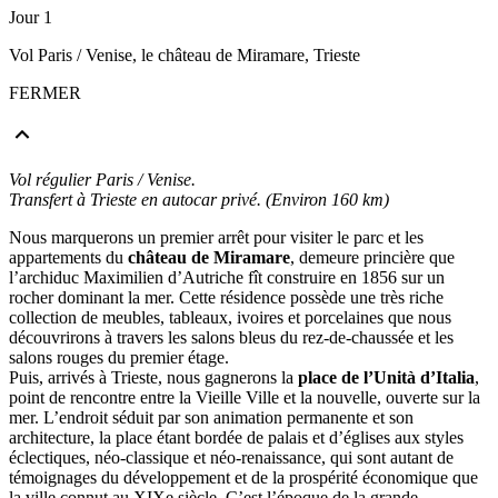
Jour 1
Vol Paris / Venise, le château de Miramare, Trieste
FERMER
Vol régulier Paris / Venise.
Transfert à Trieste en autocar privé. (Environ 160 km)
Nous marquerons un premier arrêt pour visiter le parc et les
appartements du
château de Miramare
, demeure princière que
l’archiduc Maximilien d’Autriche fît construire en 1856 sur un
rocher dominant la mer. Cette résidence possède une très riche
collection de meubles, tableaux, ivoires et porcelaines que nous
découvrirons à travers les salons bleus du rez-de-chaussée et les
salons rouges du premier étage.
Puis, arrivés à Trieste, nous gagnerons la
place de l’Unità d’Italia
,
point de rencontre entre la Vieille Ville et la nouvelle, ouverte sur la
mer. L’endroit séduit par son animation permanente et son
architecture, la place étant bordée de palais et d’églises aux styles
éclectiques, néo-classique et néo-renaissance, qui sont autant de
témoignages du développement et de la prospérité économique que
la ville connut au XIXe siècle. C’est l’époque de la grande