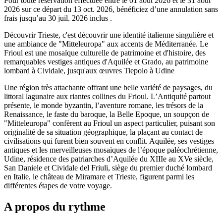
Pour toute réservation effectuée entre le
01 août 2026
et le
31 août
2026
sur ce départ du
13 oct. 2026
, bénéficiez d’une annulation sans
frais jusqu’au
30 juil. 2026
inclus .
Découvrir Trieste, c'est découvrir une identité italienne singulière et
une ambiance de "Mitteleuropa" aux accents de Méditerranée. Le
Frioul est une mosaïque culturelle de patrimoine et d'histoire, des
remarquables vestiges antiques d'Aquilée et Grado, au patrimoine
lombard à Cividale, jusqu'aux œuvres Tiepolo à Udine
Une région très attachante offrant une belle variété de paysages, du
littoral lagunaire aux riantes collines du Frioul. L’Antiquité partout
présente, le monde byzantin, l’aventure romane, les trésors de la
Renaissance, le faste du baroque, la Belle Epoque, un soupçon de
"Mitteleuropa" confèrent au Frioul un aspect particulier, puisant son
originalité de sa situation géographique, la plaçant au contact de
civilisations qui furent bien souvent en conflit. Aquilée, ses vestiges
antiques et les merveilleuses mosaïques de l’époque paléochrétienne,
Udine, résidence des patriarches d’Aquilée du XIIIe au XVe siècle,
San Daniele et Cividale del Friuli, siège du premier duché lombard
en Italie, le château de Miramare et Trieste, figurent parmi les
différentes étapes de votre voyage.
A propos du rythme