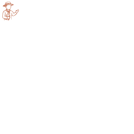
Frédéric
Dronne
Ch. individuelle
2 275 €
/ pers.
Ch. double
1 995 €
/ pers.