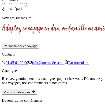
05 - 08 juin 2027
Autres départs
ou
•
Voyages sur mesure
4 jours
Départ garanti
Personnaliser ce voyage
Contacts
01 45 61 90 90
info@intermedes.com
Par formulaire
Catalogues
Recevez gratuitement nos catalogues papier chez vous. Découvrez-y
nos voyages, nos conférenciers et nos offres.
Voir nos catalogues
Devenir guide-conférencier