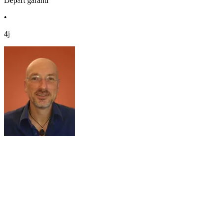
Départ garanti
•
4j