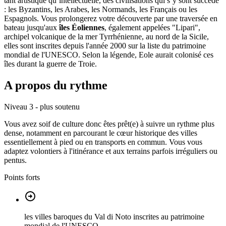
tant artistique qu’intellectuelle, des civilisations qui s’y sont succédé
: les Byzantins, les Arabes, les Normands, les Français ou les
Espagnols. Vous prolongerez votre découverte par une traversée en
bateau jusqu'aux
îles Éoliennes
, également appelées "Lipari",
archipel volcanique de la mer Tyrrhénienne, au nord de la Sicile,
elles sont inscrites depuis l'année 2000 sur la liste du patrimoine
mondial de l'UNESCO. Selon la légende, Eole aurait colonisé ces
îles durant la guerre de Troie.
A propos du rythme
Niveau 3 - plus soutenu
Vous avez soif de culture donc êtes prêt(e) à suivre un rythme plus
dense, notamment en parcourant le cœur historique des villes
essentiellement à pied ou en transports en commun. Vous vous
adaptez volontiers à l'itinérance et aux terrains parfois irréguliers ou
pentus.
Points forts
les villes baroques du Val di Noto inscrites au patrimoine
mondial de l'UNESCO