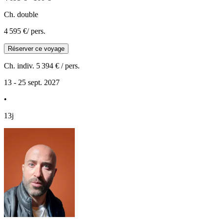
Ch. double
4 595 €
/ pers.
Réserver ce voyage
Ch. indiv.
5 394 €
/ pers.
13 - 25 sept. 2027
•
13j