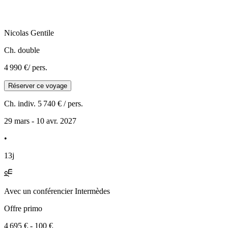
Nicolas
Gentile
Ch. double
4 990 €
/ pers.
Réserver ce voyage
Ch. indiv.
5 740 €
/ pers.
29 mars - 10 avr. 2027
•
13j
Avec
un conférencier Intermèdes
Offre primo
4 695 €
-
100 €