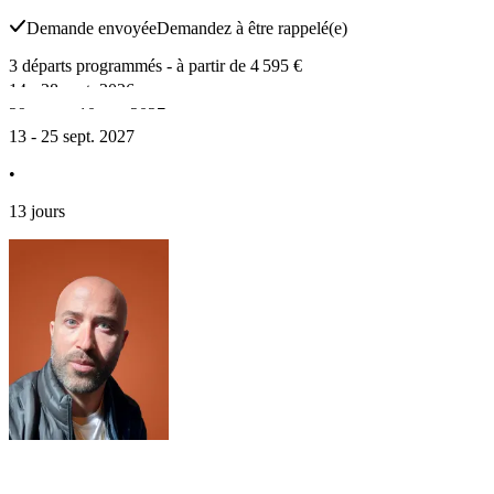
Demande envoyée
Demandez à être rappelé(e)
3 départs programmés
- à partir de 4 595 €
14 - 28 sept. 2026
29 mars - 10 avr. 2027
•
13 - 25 sept. 2027
•
15 jours
•
13 jours
Départ garanti
13 jours
Avec
un conférencier Intermèdes
Offre primo
4 695 €
-
100 €
Ch. individuelle
5 394 €
/ pers.
Ch. double
4 595 €
/ pers.
Réserver ce voyage