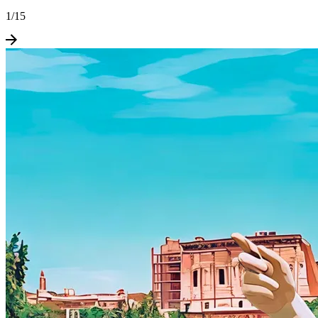
1
/
15