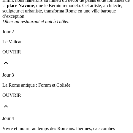
Enfin, nous flânerons au milieu du décor de palais et de fontaines de
la
place Navone
, que le Bernin remodela. Cet artiste, architecte,
sculpteur et urbaniste, transforma Rome en une ville baroque
d’exception.
Dîner au restaurant et nuit à l'hôtel.
Jour 2
Le Vatican
OUVRIR
Jour 3
La Rome antique : Forum et Colisée
OUVRIR
Jour 4
Vivre et mourir au temps des Romains: thermes, catacombes