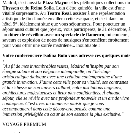
Madrid, c'est aussi la
Plaza Mayor
et les pléthoriques collections du
Thyssen
et du
Reina Sofia
. Loin d'être guindée, la ville est d'une
vitalité surprenante. Au
Teatro Real
, assister à une représentation
artistique de fin d'année émaillera cette escapade, et c'est dans un
hôtel 5*, idéalement situé que vous séjournerez. Pour ponctuer un
séjour aussi culturel que joyeux, vous participerez, le 31 décembre, à
un
dîner de réveillon avec un spectacle de flamenco
, où couleurs,
saveurs et explosion de notes de musiques s'entremêlent étroitement
pour vous offrir une soirée madrilène... inoubliable !
Votre conférencière Isolina Boto vous adresse ces quelques mots
:
"Au fil de mes innombrables visites, Madrid m’inspire par son
énergie solaire et son élégance intemporelle, où l’héritage
aristocratique dialogue avec une création contemporaine d’une
grande innovation. J’aime cette ville pour sa vitalité, ses contrastes
et la richesse de son univers culturel, entre institutions majeures,
architectures majestueuses et lieux plus confidentiels. À chaque
séjour, elle se révèle avec une profondeur nouvelle et un art de vivre
contagieux. C’est avec un immense plaisir que je vous
accompagnerai dans cette découverte pensée comme une
immersion privilégiée au cœur de son essence la plus exclusive."
VOYAGE PREMIUM