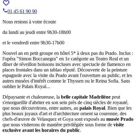
01 45 61 90 90
Nous restons à votre écoute
du lundi au jeudi entre 9h30-18h00
et le vendredi entre 9h30-17h00
Nouvel an en petit groupe en hôtel 5* à deux pas du Prado. Inclus :
l'opéra "Simon Boccanegra" en 1e catégorie au Teatro Real et un
dîner de réveillon boissons incluses avec spectacle de flamenco en
places frontales dans un tablao réputé. Découverte de la peinture
espagnole avec la visite du Prado avant l'ouverture au public, et les
autres musées d'intérêt comme le Thyssen ou le Reina Sofia. Sans
oublier le Palais Royal...
Dépaysante et chaleureuse, la
belle capitale Madrilène
peut
s'enorgueillir d'abriter en son sein près de cinq siècles de royauté,
que nous découvrirons, entre autres, au
palais Royal
. Bien que les
plus beaux joyaux d'art et d'architecture ornent sa couronne, des
chefs-d'œuvre de Velasquez et Goya sont exposés au
musée Prado
que nous visiterons de manière privilégiée sous forme de
visite
exclusive avant les horaires du public
.