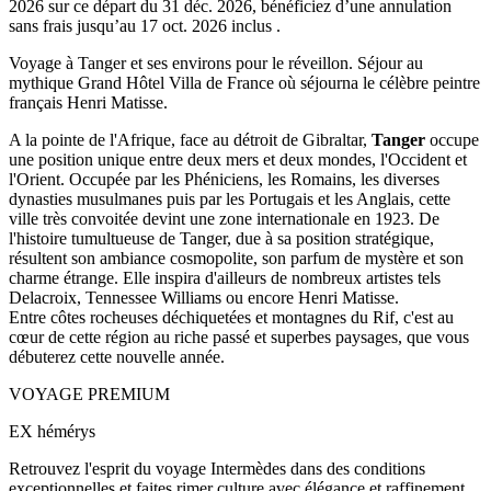
2026
sur ce départ du
31 déc. 2026
, bénéficiez d’une annulation
sans frais jusqu’au
17 oct. 2026
inclus .
Voyage à Tanger et ses environs pour le réveillon. Séjour au
mythique Grand Hôtel Villa de France où séjourna le célèbre peintre
français Henri Matisse.
A la pointe de l'Afrique, face au détroit de Gibraltar,
Tanger
occupe
une position unique entre deux mers et deux mondes, l'Occident et
l'Orient. Occupée par les Phéniciens, les Romains, les diverses
dynasties musulmanes puis par les Portugais et les Anglais, cette
ville très convoitée devint une zone internationale en 1923. De
l'histoire tumultueuse de Tanger, due à sa position stratégique,
résultent son ambiance cosmopolite, son parfum de mystère et son
charme étrange. Elle inspira d'ailleurs de nombreux artistes tels
Delacroix, Tennessee Williams ou encore Henri Matisse.
Entre côtes rocheuses déchiquetées et montagnes du Rif, c'est au
cœur de cette région au riche passé et superbes paysages, que vous
débuterez cette nouvelle année.
VOYAGE PREMIUM
EX hémérys
Retrouvez l'esprit du voyage Intermèdes dans des conditions
exceptionnelles et faites rimer culture avec élégance et raffinement.