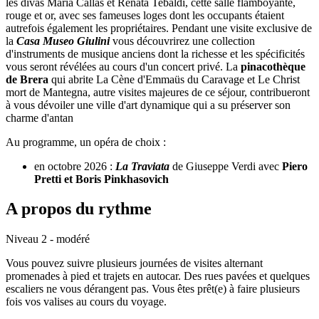
les divas Maria Callas et Renata Tebaldi, cette salle flamboyante,
rouge et or, avec ses fameuses loges dont les occupants étaient
autrefois également les propriétaires. Pendant une visite exclusive de
la
Casa Museo Giulini
vous découvrirez une collection
d'instruments de musique anciens dont la richesse et les spécificités
vous seront révélées au cours d'un concert privé. La
pinacothèque
de Brera
qui abrite La Cène d'Emmaüs du Caravage et Le Christ
mort de Mantegna, autre visites majeures de ce séjour, contribueront
à vous dévoiler une ville d'art dynamique qui a su préserver son
charme d'antan
Au programme, un opéra de choix :
en octobre 2026 :
La Traviata
de Giuseppe Verdi avec
Piero
Pretti et Boris Pinkhasovich
A propos du rythme
Niveau 2 - modéré
Vous pouvez suivre plusieurs journées de visites alternant
promenades à pied et trajets en autocar. Des rues pavées et quelques
escaliers ne vous dérangent pas. Vous êtes prêt(e) à faire plusieurs
fois vos valises au cours du voyage.