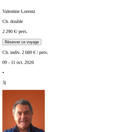
Valentine
Lorentz
Ch. double
2 290 €
/ pers.
Réserver ce voyage
Ch. indiv.
2 680 €
/ pers.
09 - 11 oct. 2026
•
3j