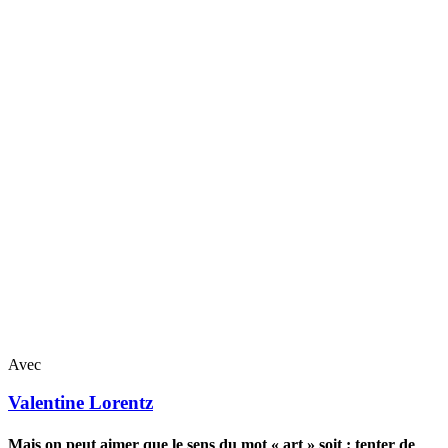
Avec
Valentine
Lorentz
Mais on peut aimer que le sens du mot « art » soit : tenter de