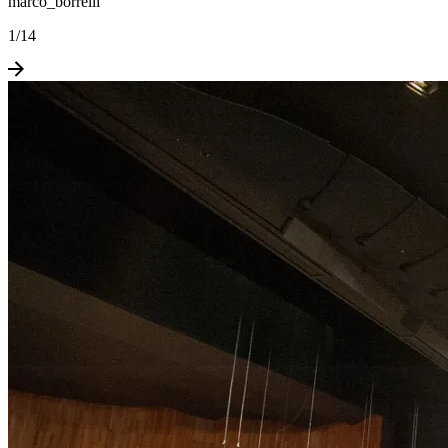
marco_borrelli
1
/
14