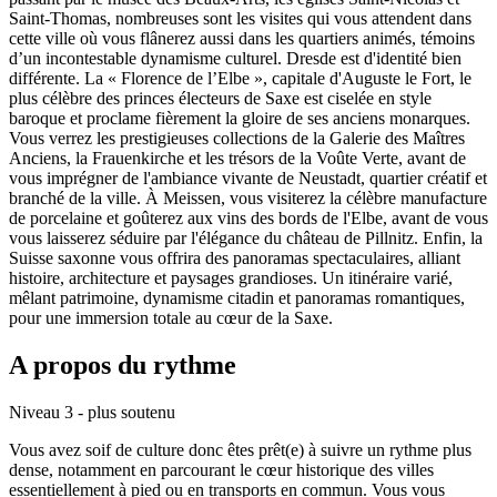
Saint-Thomas, nombreuses sont les visites qui vous attendent dans
cette ville où vous flânerez aussi dans les quartiers animés, témoins
d’un incontestable dynamisme culturel. Dresde est d'identité bien
différente. La « Florence de l’Elbe », capitale d'Auguste le Fort, le
plus célèbre des princes électeurs de Saxe est ciselée en style
baroque et proclame fièrement la gloire de ses anciens monarques.
Vous verrez les prestigieuses collections de la Galerie des Maîtres
Anciens, la Frauenkirche et les trésors de la Voûte Verte, avant de
vous imprégner de l'ambiance vivante de Neustadt, quartier créatif et
branché de la ville. À Meissen, vous visiterez la célèbre manufacture
de porcelaine et goûterez aux vins des bords de l'Elbe, avant de vous
vous laisserez séduire par l'élégance du château de Pillnitz. Enfin, la
Suisse saxonne vous offrira des panoramas spectaculaires, alliant
histoire, architecture et paysages grandioses. Un itinéraire varié,
mêlant patrimoine, dynamisme citadin et panoramas romantiques,
pour une immersion totale au cœur de la Saxe.
A propos du rythme
Niveau 3 - plus soutenu
Vous avez soif de culture donc êtes prêt(e) à suivre un rythme plus
dense, notamment en parcourant le cœur historique des villes
essentiellement à pied ou en transports en commun. Vous vous