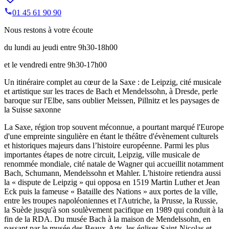
01 45 61 90 90
Nous restons à votre écoute
du lundi au jeudi entre 9h30-18h00
et le vendredi entre 9h30-17h00
Un itinéraire complet au cœur de la Saxe : de Leipzig, cité musicale
et artistique sur les traces de Bach et Mendelssohn, à Dresde, perle
baroque sur l'Elbe, sans oublier Meissen, Pillnitz et les paysages de
la Suisse saxonne
La Saxe, région trop souvent méconnue, a pourtant marqué l'Europe
d'une empreinte singulière en étant le théâtre d'évènement culturels
et historiques majeurs dans l’histoire européenne. Parmi les plus
importantes étapes de notre circuit, Leipzig, ville musicale de
renommée mondiale, cité natale de Wagner qui accueillit notamment
Bach, Schumann, Mendelssohn et Mahler. L'histoire retiendra aussi
la « dispute de Leipzig » qui opposa en 1519 Martin Luther et Jean
Eck puis la fameuse « Bataille des Nations » aux portes de la ville,
entre les troupes napoléoniennes et l'Autriche, la Prusse, la Russie,
la Suède jusqu'à son soulèvement pacifique en 1989 qui conduit à la
fin de la RDA. Du musée Bach à la maison de Mendelssohn, en
passant par le musée des Beaux-Arts, les églises Saint-Nicolas et