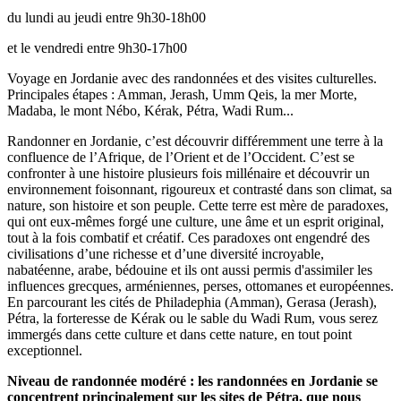
du lundi au jeudi entre 9h30-18h00
et le vendredi entre 9h30-17h00
Voyage en Jordanie avec des randonnées et des visites culturelles.
Principales étapes : Amman, Jerash, Umm Qeis, la mer Morte,
Madaba, le mont Nébo, Kérak, Pétra, Wadi Rum...
Randonner en Jordanie, c’est découvrir différemment une terre à la
confluence de l’Afrique, de l’Orient et de l’Occident. C’est se
confronter à une histoire plusieurs fois millénaire et découvrir un
environnement foisonnant, rigoureux et contrasté dans son climat, sa
nature, son histoire et son peuple. Cette terre est mère de paradoxes,
qui ont eux-mêmes forgé une culture, une âme et un esprit original,
tout à la fois combatif et créatif. Ces paradoxes ont engendré des
civilisations d’une richesse et d’une diversité incroyable,
nabatéenne, arabe, bédouine et ils ont aussi permis d'assimiler les
influences grecques, arméniennes, perses, ottomanes et européennes.
En parcourant les cités de Philadephia (Amman), Gerasa (Jerash),
Pétra, la forteresse de Kérak ou le sable du Wadi Rum, vous serez
immergés dans cette culture et dans cette nature, en tout point
exceptionnel.
Niveau de randonnée modéré : les randonnées en Jordanie se
concentrent principalement sur les sites de Pétra, que nous