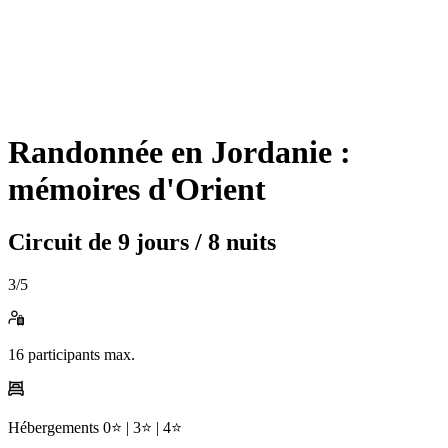
Randonnée en Jordanie :
mémoires d'Orient
Circuit de
9 jours / 8 nuits
3
/5
16
participants max.
Hébergements
0⭐️ |
3⭐️ |
4⭐️