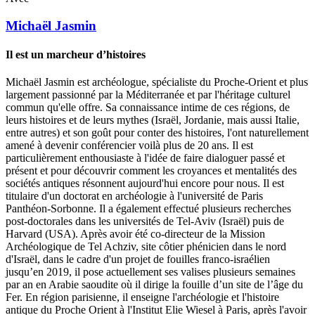
Michaël
Jasmin
Il est un marcheur d’histoires
Michaël Jasmin est archéologue, spécialiste du Proche-Orient et plus
largement passionné par la Méditerranée et par l'héritage culturel
commun qu'elle offre. Sa connaissance intime de ces régions, de
leurs histoires et de leurs mythes (Israël, Jordanie, mais aussi Italie,
entre autres) et son goût pour conter des histoires, l'ont naturellement
amené à devenir conférencier voilà plus de 20 ans. Il est
particulièrement enthousiaste à l'idée de faire dialoguer passé et
présent et pour découvrir comment les croyances et mentalités des
sociétés antiques résonnent aujourd'hui encore pour nous. Il est
titulaire d'un doctorat en archéologie à l'université de Paris
Panthéon-Sorbonne. Il a également effectué plusieurs recherches
post-doctorales dans les universités de Tel-Aviv (Israël) puis de
Harvard (USA). Après avoir été co-directeur de la Mission
Archéologique de Tel Achziv, site côtier phénicien dans le nord
d'Israël, dans le cadre d'un projet de fouilles franco-israélien
jusqu’en 2019, il pose actuellement ses valises plusieurs semaines
par an en Arabie saoudite où il dirige la fouille d’un site de l’âge du
Fer. En région parisienne, il enseigne l'archéologie et l'histoire
antique du Proche Orient à l'Institut Elie Wiesel à Paris, après l'avoir