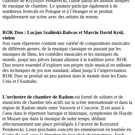
chambre de Krzysztof Penderecki, classé parmi les albums uniques
de musique de chambre. Le quatuor participe également à de
nombreux festivals en Pologne et à l’étranger et se produit
régulièrement sur scène avec des artistes de renom.
ROK Duo : Lucjan Szaliński-Bałwas et Marcin David Król,
violon
Son vaste répertoire contient une variété de compositions musicales
de différents genres, de la musique classique en passant par les
musiques de films, les comédies musicales et les musiques du
monde, jusqu’aux pièces faisant allusion à la tradition juive. ROK
Duo trouve essentiel d’explorer son propre style musical en utilisant
des techniques de jeu non standard, allant jusqu’à l’improvisation.
ROK Duo se produit un peu partout dans le monde dont les Etats-
Unis et l'Australie.
L’orchestre de chambre de Radom
est formé de solistes et de
musiciens de chambre très actifs sur la scène internationale et dans la
région de Radom située entre Varsovie et Cracovie. Il est aussi à
l’aise dans le répertoire baroque et historique, symphonies de Haydn
et Mozart que dans la musique de notre temps, dédiant
affectueusement une place privilégiée à l’œuvre de Krzysztof
Penderecki. Leurs prochains concerts les emmèneront en tournée en
Corée du sud, sous la direction de leur chef charismatique, Jurek