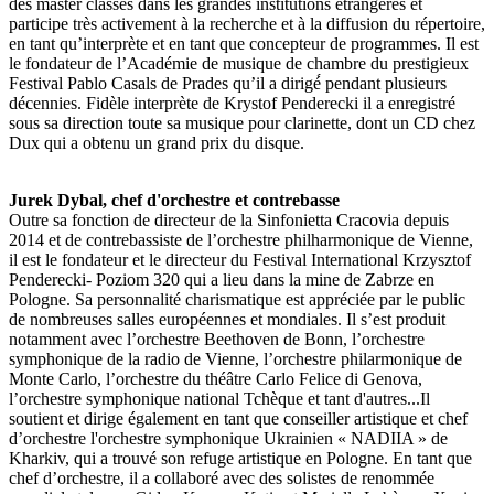
des master classes dans les grandes institutions étrangères et
participe très activement à la recherche et à la diffusion du répertoire,
en tant qu’interprète et en tant que concepteur de programmes. Il est
le fondateur de l’Académie de musique de chambre du prestigieux
Festival Pablo Casals de Prades qu’il a dirigé́ pendant plusieurs
décennies. Fidèle interprète de Krystof Penderecki il a enregistré
sous sa direction toute sa musique pour clarinette, dont un CD chez
Dux qui a obtenu un grand prix du disque.
Jurek Dybal, chef d'orchestre et contrebasse
Outre sa fonction de directeur de la Sinfonietta Cracovia depuis
2014 et de contrebassiste de l’orchestre philharmonique de Vienne,
il est le fondateur et le directeur du Festival International Krzysztof
Penderecki- Poziom 320 qui a lieu dans la mine de Zabrze en
Pologne. Sa personnalité charismatique est appréciée par le public
de nombreuses salles européennes et mondiales. Il s’est produit
notamment avec l’orchestre Beethoven de Bonn, l’orchestre
symphonique de la radio de Vienne, l’orchestre philarmonique de
Monte Carlo, l’orchestre du théâtre Carlo Felice di Genova,
l’orchestre symphonique national Tchèque et tant d'autres...Il
soutient et dirige également en tant que conseiller artistique et chef
d’orchestre l'orchestre symphonique Ukrainien « NADIIA » de
Kharkiv, qui a trouvé son refuge artistique en Pologne. En tant que
chef d’orchestre, il a collaboré avec des solistes de renommée