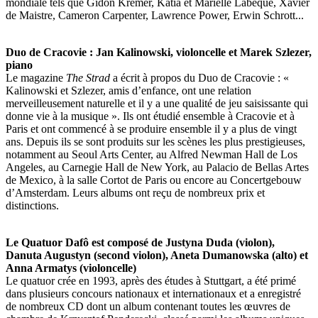
mondiale tels que Gidon Kremer, Katia et Marielle Labèque, Xavier
de Maistre, Cameron Carpenter, Lawrence Power, Erwin Schrott...
Duo de Cracovie : Jan Kalinowski, violoncelle et Marek Szlezer,
piano
Le magazine
The Strad
a écrit à propos du Duo de Cracovie : «
Kalinowski et Szlezer, amis d’enfance, ont une relation
merveilleusement naturelle et il y a une qualité de jeu saisissante qui
donne vie à la musique ». Ils ont étudié ensemble à Cracovie et à
Paris et ont commencé à se produire ensemble il y a plus de vingt
ans. Depuis ils se sont produits sur les scènes les plus prestigieuses,
notamment au Seoul Arts Center, au Alfred Newman Hall de Los
Angeles, au Carnegie Hall de New York, au Palacio de Bellas Artes
de Mexico, à la salle Cortot de Paris ou encore au Concertgebouw
d’Amsterdam. Leurs albums ont reçu de nombreux prix et
distinctions.
Le Quatuor Dafô est composé de Justyna Duda (violon),
Danuta Augustyn (second violon), Aneta Dumanowska (alto) et
Anna Armatys (violoncelle)
Le quatuor crée en 1993, après des études à Stuttgart, a été primé
dans plusieurs concours nationaux et internationaux et a enregistré
de nombreux CD dont un album contenant toutes les œuvres de