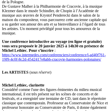
de la Pologne.
De Gustave Malher à la Philharmonie de Cracovie, à la musique
Klezmer dans le musée Schindler, de Chopin à l’Académie de
musique aux œuvres de Krystof Penderecki dans le salon de la
maison du compositeur, vous parcourrez cette ancienne capitale qui
a su garder son amour des arts et sa bienveillance à l’égard de tous
les artistes. Un moment privilégié́ pour tous les amoureux de la
musique.
Une conférence introductive au voyage (en ligne et gratuite)
vous sera proposée le 20 janvier 2025 à 14h30 en présence de
Michel Lethiec
.
Pour s’inscrire
:
https://www.intermedes.com/conferenciers/conference/l-ad40f761-
19f9-4c0f-8c2d-4542417e8abb-cracovie-harmonies-polonaises/
Les ARTISTES
(
sous réserve
)
Michel Lethiec, clarinette
Considéré́ comme l'une des figures éminentes du milieu musical
international, il est très présent sur les scènes de concerts et de
festivals, et a enregistré́ une trentaine de CD, tant dans le répertoire
classique que contemporain. Professeur au Conservatoire de Nice et
professeur honoraire au Conservatoire de Paris, il donne également