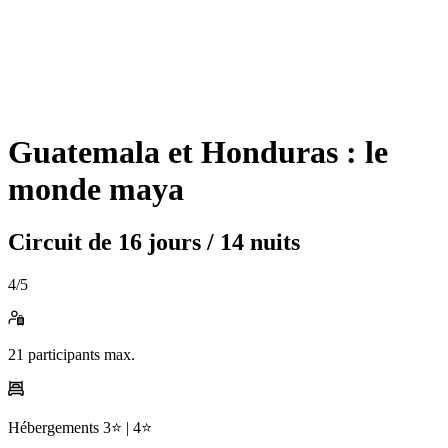
Guatemala et Honduras : le
monde maya
Circuit de
16 jours / 14 nuits
4
/5
21
participants max.
Hébergements
3⭐️ |
4⭐️