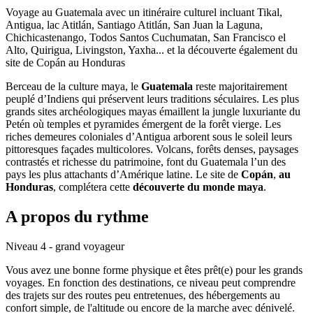
Voyage au Guatemala avec un itinéraire culturel incluant Tikal,
Antigua, lac Atitlán, Santiago Atitlán, San Juan la Laguna,
Chichicastenango, Todos Santos Cuchumatan, San Francisco el
Alto, Quirigua, Livingston, Yaxha... et la découverte également du
site de Copán au Honduras
Berceau de la culture maya, le
Guatemala
reste majoritairement
peuplé d’Indiens qui préservent leurs traditions séculaires. Les plus
grands sites archéologiques mayas émaillent la jungle luxuriante du
Petén où temples et pyramides émergent de la forêt vierge. Les
riches demeures coloniales d’Antigua arborent sous le soleil leurs
pittoresques façades multicolores. Volcans, forêts denses, paysages
contrastés et richesse du patrimoine, font du Guatemala l’un des
pays les plus attachants d’Amérique latine. Le site de
Copán
,
au
Honduras
, complétera cette
découverte du monde maya
.
A propos du rythme
Niveau 4 - grand voyageur
Vous avez une bonne forme physique et êtes prêt(e) pour les grands
voyages. En fonction des destinations, ce niveau peut comprendre
des trajets sur des routes peu entretenues, des hébergements au
confort simple, de l'altitude ou encore de la marche avec dénivelé.