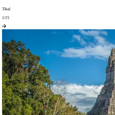
Tikal
1
/
15