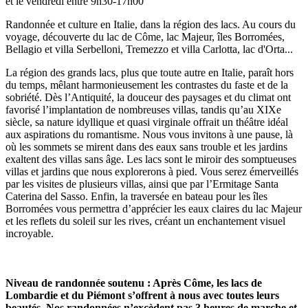
et le vendredi entre 9h30-17h00
Randonnée et culture en Italie, dans la région des lacs. Au cours du
voyage, découverte du lac de Côme, lac Majeur, îles Borromées,
Bellagio et villa Serbelloni, Tremezzo et villa Carlotta, lac d'Orta...
La région des grands lacs, plus que toute autre en Italie, paraît hors
du temps, mêlant harmonieusement les contrastes du faste et de la
sobriété. Dès l’Antiquité, la douceur des paysages et du climat ont
favorisé l’implantation de nombreuses villas, tandis qu’au XIXe
siècle, sa nature idyllique et quasi virginale offrait un théâtre idéal
aux aspirations du romantisme. Nous vous invitons à une pause, là
où les sommets se mirent dans des eaux sans trouble et les jardins
exaltent des villas sans âge. Les lacs sont le miroir des somptueuses
villas et jardins que nous explorerons à pied. Vous serez émerveillés
par les visites de plusieurs villas, ainsi que par l’Ermitage Santa
Caterina del Sasso. Enfin, la traversée en bateau pour les îles
Borromées vous permettra d’apprécier les eaux claires du lac Majeur
et les reflets du soleil sur les rives, créant un enchantement visuel
incroyable.
Niveau de randonnée soutenu : Après Côme, les lacs de
Lombardie et du Piémont s’offrent à nous avec toutes leurs
beautés. Nos randonnées n’excèdent pas 3 heures de marche et