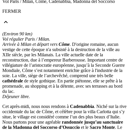
Vol Paris / Milan, Côme, Cadenabbia, Madonna del Soccorso
FERMER
(Environ 90 km)
Vol régulier Paris / Milan.
Arrivée à Milan et départ vers
Côme
.
D'origine romaine, aucun
vestige de cette époque n'a subsisté à la destruction de la ville au
XIIe siècle, par les Milanais. La ville actuelle date de la
reconstruction, due à l’empereur Barberousse. Important centre de
villégiature de l’aristocratie européenne, jusqu’à la Seconde Guerre
Mondiale, Côme s’est notamment enrichie grâce à l'industrie de la
soie. La ville, siège de l’archevêché, comprend une très belle
cathédrale
de style gothique. En partie piétonne, elle se prête à la
promenade, au shopping et à la détente, avec ses terrasses au bord
du lac.
Déjeuner libre.
Cet après-midi, nous nous rendons à
Cadenabbia
. Niché sur la rive
occidentale du lac de Côme, et célèbre pour la villa Carlotta qui s’y
situe, le village est considéré comme l’un des plus beaux d’Italie.
Nous partons pour une agréable
randonnée jusqu’au sanctuaire
de la Madonna del Soccorso d’Ossuccio
et le
Sacro Monte
. Le