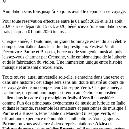
Annulation sans frais jusqu’à
75
jours avant le départ sur ce voyage.
Pour toute réservation effectuée entre le
01 août 2026
et le
31 août
2026
sur ce départ du
15 oct. 2026
, bénéficiez d’une annulation sans
frais jusqu’au
01 août 2026
inclus .
Chaque année, à l'automne, un grand hommage est rendu au célèbre
compositeur italien dans le cadre du prestigieux Festival Verdi.
Découvrez Parme et Busseto, berceaux de son génie musical, puis
laissez-vous charmer par Crémone, ville emblématique de la lutherie
et de la fabrication du violon. Une immersion unique entre histoire,
musique et artisanat d’excellence.
Toute œuvre, aussi universelle soit-elle, s'enracine dans une terre et
dans une histoire : cet adage sera sans nul doute illustré au cours de
ce voyage dédié au compositeur Giuseppe Verdi. Chaque année, à
l'automne, un grand hommage est rendu au célèbre compositeur
italien dans le cadre du
prestigieux festival Verdi
; considéré
comme l’un des principaux événements de musique lyrique en Italie
et dans le monde, rassemble les amateurs et passionnés de musique à
Parme et à Busseto, terre natale du Maestro Giuseppe Verdi, en
offrant une expérience mémorable et authentique. Vous gagnerez
Parme
, où vous assisterez à deux représentations :
Alzira
et
Nabucodonosor
, sans oublier
Busseto
, où il exerça comme maître