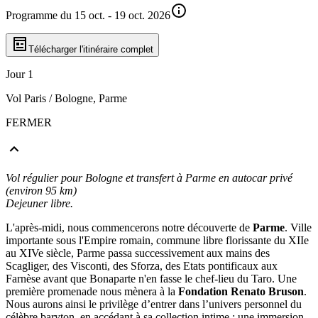
Programme du 15 oct. - 19 oct. 2026
Télécharger l'itinéraire complet
Jour 1
Vol Paris / Bologne, Parme
FERMER
Vol régulier pour Bologne et transfert à Parme en autocar privé
(environ 95 km)
Dejeuner libre.
L'après-midi, nous commencerons notre découverte de
Parme
. Ville
importante sous l'Empire romain, commune libre florissante du XIIe
au XIVe siècle, Parme passa successivement aux mains des
Scagliger, des Visconti, des Sforza, des Etats pontificaux aux
Farnèse avant que Bonaparte n'en fasse le chef-lieu du Taro. Une
première promenade nous mènera à la
Fondation Renato Bruson
.
Nous aurons ainsi le privilège d’entrer dans l’univers personnel du
célèbre baryton, en accédant à sa collection intime : une immersion