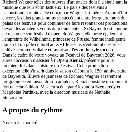
Richard Wagner telles des œuvres d'art totales dont il a signé tant la
musique que leur écrin fastueux. Le palais des festivals à
l'acoustique parfaite a été conçu par Wagner lui-même. Aujourd'hui
encore, les plus grands noms se succèdent entre les quatre murs du
palais des festivals pour continuer de faire résonner ces productions
devant les amateurs venus du monde entier. Si Bayreuth est connue
en raison de son festival d'opéra de Wagner, elle porte également
l'empreinte de Wilhelmine, princesse de Prusse, femme intelligente
qui en fit un pôle culturel au XVIIIe siècle, s'entourant d'esprits
cultivés comme Voltaire et favorisant l'essor du style rococo.
Dans le cadre de votre voyage au Festival de Bayreuth 2026, vous
aurez l'occasion d'assister à l’Opera
Rienzi
, présenté pour la
première fois dans l'histoire du Festival. Cette production
exceptionnelle s'inscrit dans la saison célébrant le 150ᵉ anniversaire
de Bayreuth. Œuvre de jeunesse de Richard Wagner et rarement
programmée en raison de son ampleur, Rienzi constitue un moment
fort de cette édition. Mise en scène par Alexandra Szemerédy et
Magdolna Parditka, avec la direction musicale de Nathalie
Stutzmann
A propos du rythme
Niveau 2 - modéré