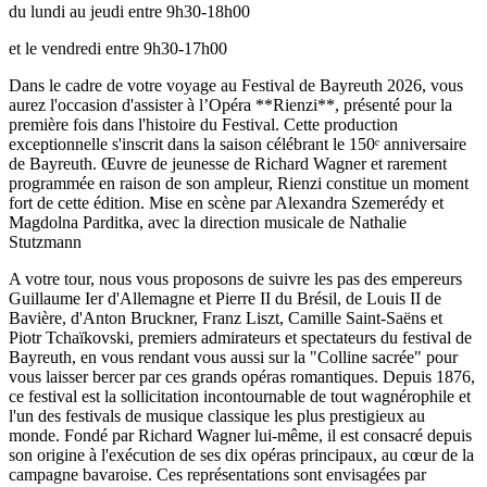
du lundi au jeudi entre 9h30-18h00
et le vendredi entre 9h30-17h00
Dans le cadre de votre voyage au Festival de Bayreuth 2026, vous
aurez l'occasion d'assister à l’Opéra **Rienzi**, présenté pour la
première fois dans l'histoire du Festival. Cette production
exceptionnelle s'inscrit dans la saison célébrant le 150ᵉ anniversaire
de Bayreuth. Œuvre de jeunesse de Richard Wagner et rarement
programmée en raison de son ampleur, Rienzi constitue un moment
fort de cette édition. Mise en scène par Alexandra Szemerédy et
Magdolna Parditka, avec la direction musicale de Nathalie
Stutzmann
A votre tour, nous vous proposons de suivre les pas des empereurs
Guillaume Ier d'Allemagne et Pierre II du Brésil, de Louis II de
Bavière, d'Anton Bruckner, Franz Liszt, Camille Saint-Saëns et
Piotr Tchaïkovski, premiers admirateurs et spectateurs du festival de
Bayreuth, en vous rendant vous aussi sur la "Colline sacrée" pour
vous laisser bercer par ces grands opéras romantiques. Depuis 1876,
ce festival est la sollicitation incontournable de tout wagnérophile et
l'un des festivals de musique classique les plus prestigieux au
monde. Fondé par Richard Wagner lui-même, il est consacré depuis
son origine à l'exécution de ses dix opéras principaux, au cœur de la
campagne bavaroise. Ces représentations sont envisagées par