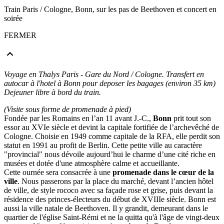
Train Paris / Cologne, Bonn, sur les pas de Beethoven et concert en
soirée
FERMER
Voyage en Thalys Paris - Gare du Nord / Cologne. Transfert en
autocar à l'hotel à Bonn pour deposer les bagages (environ 35 km)
Dejeuner libre à bord du train.
(Visite sous forme de promenade à pied)
Fondée par les Romains en l’an 11 avant J.-C.,
Bonn
prit tout son
essor au XVIe siècle et devint la capitale fortifiée de l’archevêché de
Cologne. Choisie en 1949 comme capitale de la RFA, elle perdit son
statut en 1991 au profit de Berlin. Cette petite ville au caractère
"provincial" nous dévoile aujourd’hui le charme d’une cité riche en
musées et dotée d'une atmosphère calme et accueillante.
Cette ournée sera consacrée à une
promenade dans le cœur de la
ville
. Nous passerons par la place du marché, devant l’ancien hôtel
de ville, de style rococo avec sa façade rose et grise, puis devant la
résidence des princes-électeurs du début de XVIIIe siècle. Bonn est
aussi la ville natale de Beethoven. Il y grandit, demeurant dans le
quartier de l'église Saint-Rémi et ne la quitta qu'à l'âge de vingt-deux