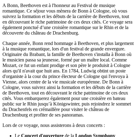
A Bonn, Beethoven est à l'honneur au Festival de musique
romantique. Ce séjour vous mènera de Bonn à Cologne, où vous
suivrez la formation et les débuts de la carrière de Beethoven, tout
en découvrant le riche patrimoine de ces deux cités. Ce voyage sera
également ponctué d’une croisière romantique sur le Rhin et de la
découverte du château de Drachenburg.
Chaque année, Bonn rend hommage à Beethoven, et plus largement
à la musique romantique, lors d'un festival de grande envergure.
Originaire du Brabant, la famille de Beethoven s'installa à Bonn où
le musicien passa sa jeunesse, formé par un maître local. Comme
Mozart, ce fut un enfant prodige et son père le produisit à Cologne
alors qu'il n'avait que huit ans. En 1784, Ludwig obtint un poste
d'organiste à la cour du prince électeur de Cologne qui l'envoya à
Vienne, alors centre de la vie musicale européenne. De Bonn à
Cologne, vous suivrez ainsi la formation et les débuts de la carrière
de Beethoven, tout en découvrant le riche patrimoine de ces deux
cités. Vous embarquerez également pour une croisière en bateau
public sur le Rhin jusqu’à Königswinter, puis rejoindrez le sommet
du Drachenfels en crémaillère pour visiter le château de
Drachenburg et profiter de ses panoramas.
Lors de ce voyage, nous assisterons à deux concerts :
Le
Concert d'ouverture
de la
London Symphony