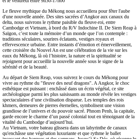
et le vendredi entre 9h30-17h00
Le fleuve mythique du Mékong nous accueillera pour fêter l'aube
d'une nouvelle année. Des sites sacrées d’Angkor aux canaux du
delta, nous suivrons le rythme paisible du fleuve-roi, entre
Cambodge et Vietnam, à bord du R/V Indochine II. De Siem Reap à
Saïgon, c’est toute la mémoire d’un monde que l’on contemple :
traditions séculaires, sourires éclatants, vestiges royaux et
effervescence urbaine. Entre instants d’émotion et émerveillement,
cette croisière du Nouvel An est une célébration de la vie sur les
eaux du Mékong, là où l’histoire, la nature et la spiritualité se
rejoignent pour accueillir la nouvelle année sous le signe de la
sérénité et de la beauté.
Au départ de Siem Reap, vous suivrez le cours du Mékong pour
vivre au rythme du "fleuve des neuf dragons". A Angkor, le choc
esthétique est puissant : enchâssé dans un écrin végétal, ce site
archéologique parmi les plus saisissants au monde révèle les vestiges
spectaculaires d’une civilisation disparue. Les temples des rois
khmers, demeures de pierres éternelles, symbolisent une vision
grandiose de l’univers et du pouvoir sacré. Phnom Penh, la capitale,
garde encore le charme d’un passé colonial tout en témoignant de la
vitalité du Cambodge d’aujourd’hui.
Au Vietnam, votre bateau glissera dans un labyrinthe de canaux
qu'enchâsse une végétation luxuriante et que rythme le ballet
incessant des barques et des sampans. Jusqu’à Sa Déc, où résonne le