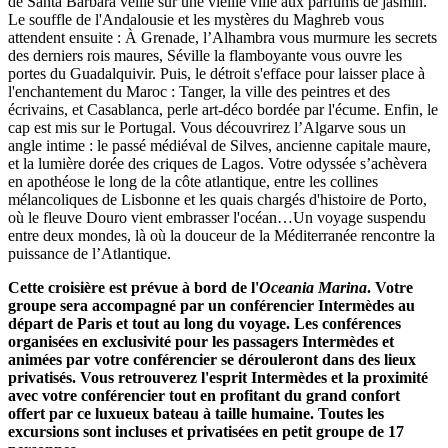
de Santa Bárbara veille sur une vieille ville aux parfums de jasmin.
Le souffle de l'Andalousie et les mystères du Maghreb vous
attendent ensuite : À Grenade, l’Alhambra vous murmure les secrets
des derniers rois maures, Séville la flamboyante vous ouvre les
portes du Guadalquivir. Puis, le détroit s'efface pour laisser place à
l'enchantement du Maroc : Tanger, la ville des peintres et des
écrivains, et Casablanca, perle art-déco bordée par l'écume. Enfin, le
cap est mis sur le Portugal. Vous découvrirez l’Algarve sous un
angle intime : le passé médiéval de Silves, ancienne capitale maure,
et la lumière dorée des criques de Lagos. Votre odyssée s’achèvera
en apothéose le long de la côte atlantique, entre les collines
mélancoliques de Lisbonne et les quais chargés d'histoire de Porto,
où le fleuve Douro vient embrasser l'océan…Un voyage suspendu
entre deux mondes, là où la douceur de la Méditerranée rencontre la
puissance de l’Atlantique.
Cette croisière est prévue à bord de l'
Oceania Marina
. Votre
groupe sera accompagné par un conférencier Intermèdes au
départ de Paris et tout au long du voyage. Les conférences
organisées en exclusivité pour les passagers Intermèdes et
animées par votre conférencier se dérouleront dans des lieux
privatisés. Vous retrouverez l'esprit Intermèdes et la proximité
avec votre conférencier tout en profitant du grand confort
offert par ce luxueux bateau à taille humaine. Toutes les
excursions sont incluses et privatisées en petit groupe de 17