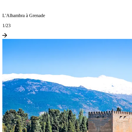
L'Alhambra à Grenade
1
/
23