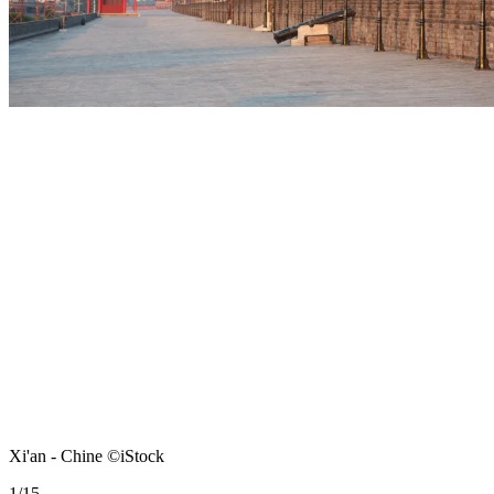
Xi'an - Chine ©iStock
1
/
15