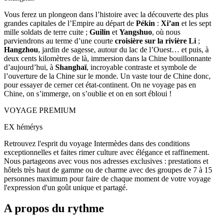
Vous ferez un plongeon dans l’histoire avec la découverte des plus
grandes capitales de l’Empire au départ de
Pékin
:
Xi’an
et les sept
mille soldats de terre cuite ;
Guilin
et
Yangshuo
, où nous
parviendrons au terme d’une courte
croisière sur la rivière Li
;
Hangzhou
, jardin de sagesse, autour du lac de l’Ouest… et puis, à
deux cents kilomètres de là, immersion dans la Chine bouillonnante
d’aujourd’hui, à
Shanghaï
, incroyable contraste et symbole de
l’ouverture de la Chine sur le monde. Un vaste tour de Chine donc,
pour essayer de cerner cet état-continent. On ne voyage pas en
Chine, on s’immerge, on s’oublie et on en sort ébloui !
VOYAGE PREMIUM
EX hémérys
Retrouvez l'esprit du voyage Intermèdes dans des conditions
exceptionnelles et faites rimer culture avec élégance et raffinement.
Nous partageons avec vous nos adresses exclusives : prestations et
hôtels très haut de gamme ou de charme avec des groupes de 7 à 15
personnes maximum pour faire de chaque moment de votre voyage
l'expression d'un goût unique et partagé.
A propos du rythme