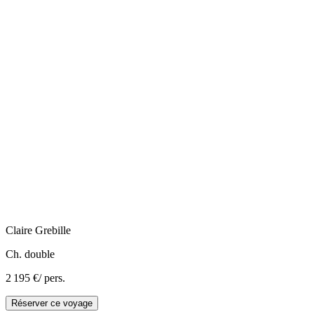
Claire
Grebille
Ch. double
2 195 €
/ pers.
Réserver ce voyage