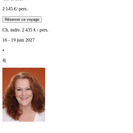
2 145 €
/ pers.
Réserver ce voyage
Ch. indiv.
2 435 €
/ pers.
16 - 19 juin 2027
•
4j