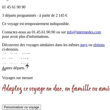
01 45 61 90 90
3 départs programmés
- à partir de 2 145 €
Ce voyage est temporairement indisponible.
Contactez-nous au 01.45.61.90.90 ou sur
info@intermedes.com
pour avoir plus d'informations.
Découvrez des voyages similaires
dans les mêmes
pays
ou
régions
ci-dessous.
16 - 19 févr. 2027
20 - 23 mai 2027
•
16 - 19 juin 2027
•
Autres départs
ou
4 jours
•
4 jours
Voyages sur mesure
4 jours
Personnaliser ce voyage