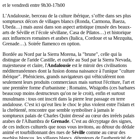
et le vendredi entre 9h30-17h00
L’Andalousie, berceau de la culture ibérique, s’offre dans ses plus
somptueux décors de villages blancs (Ronda, Carmona, Baeza,
Ubeda…) mais aussi dans son aspect artistique (musée des beaux-
arts de Séville et l’école sévillane, Casa de Pilatos…) et historique
aux influences romaines et arabes (Italica, Cordoue et sa Mezquita,
Grenade…). Soirée flamenco en option.
Bordée au Nord par la Sierra Morena, la "brune", celle qui la
distingue de l'aride Castille, et ourlée au Sud par la Sierra Nevada,
majestueuse et claire, l'
Andalousie
est le miroir des civilisations
méditerranéennes dont la fusion donna naissance à l'unique "culture
ibérique". Phéniciens, grands navigateurs qui véhiculèrent non
seulement leurs produits commerciaux mais surtout l'écriture, l'art et
une première forme d'urbanisme ; Romains, Wisigoths (ces barbares
beaucoup moins destructeurs qu'on ne le croit), enfin et surtout
musulmans : tous ont inscrit dans la pierre leur passage en terre
andalouse. C'est ici qu'eut lieu le choc le plus violent entre l'islam et
la chrétienté, rencontre que semble symboliser à jamais le
somptueux palais de Charles Quint dressé au cœur des irréels palais
arabes de l'Alhambra de
Grenade
. C'est au décryptage des signes,
de ces indices culturels que nous vous invitons, au détour du dédale
animé et tourbillonnant des rues de
Séville
comme au cœur des
pueblos blancos
, les villages blancs, détenteurs de l'authenticité de