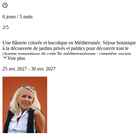
6 jours / 5 nuits
2
/5
Une flânerie colorée et bucolique en Méditerranée. Séjour botanique
à la découverte de jardins privés et publics pour découvrir tout le
charme romantique de cette île méditerranéenne : cimetière ancien
Voir plus
Bastion, jardins botaniques Argotti et San Anton, carrière de
Limestone, jardin chinois de Santa Lucija, palais baroques de
25 avr. 2027 - 30 avr. 2027
Bologna et Parisio, dîner dans une vieille maison de Mdina
reconvertie...