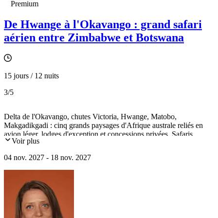
Premium
De Hwange à l'Okavango : grand safari
aérien entre Zimbabwe et Botswana
15 jours / 12 nuits
3
/5
Delta de l'Okavango, chutes Victoria, Hwange, Matobo,
Makgadikgadi : cinq grands paysages d'Afrique australe reliés en
avion léger, lodges d'exception et concessions privées. Safaris
Voir plus
confidentiels, train d'époque, croisière sur le Zambèze, peintures
rupestres des peuples San. Départ en petit groupe, 12 voyageurs
04 nov. 2027 - 18 nov. 2027
maximum.