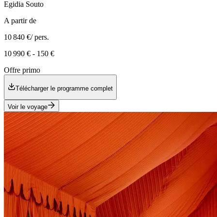
Egidia
Souto
A partir de
10 840 €
/ pers.
10 990 €
-
150 €
Offre primo
Télécharger le programme complet
Voir le voyage