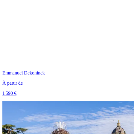
Emmanuel
Dekoninck
À partir de
1 590 €
Voir le voyage