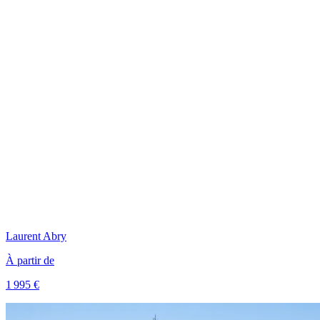
Laurent
Abry
À partir de
1 995 €
Voir le voyage