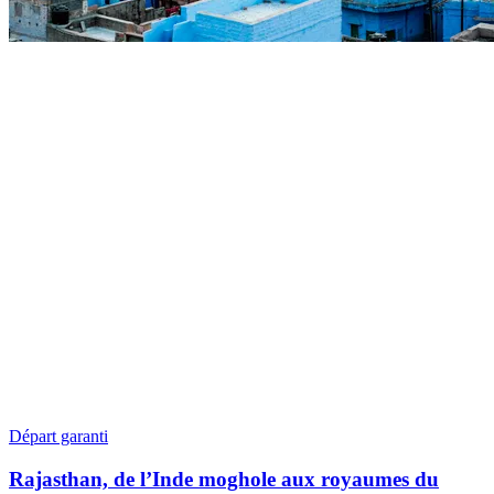
Départ garanti
Rajasthan, de l’Inde moghole aux royaumes du