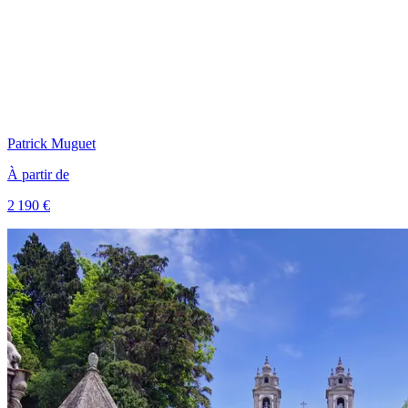
Patrick
Muguet
À partir de
2 190 €
Voir le voyage