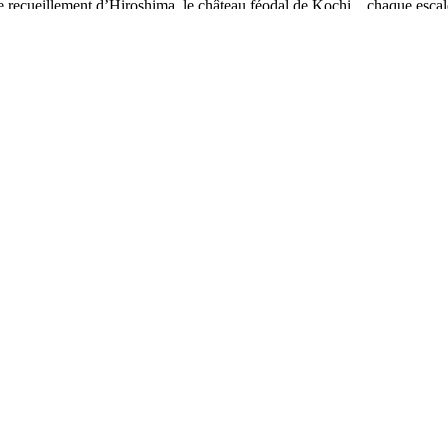
 le recueillement d’Hiroshima, le château féodal de Kochi…chaque escal
 cerisier et le fil du sabre, c'est un pays qui cultive l'harmonie des contr