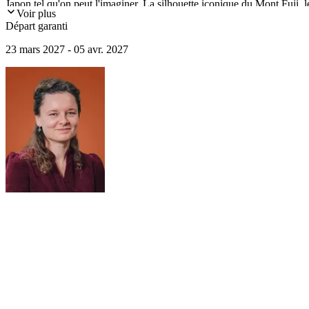
Japon tel qu'on peut l'imaginer. La silhouette iconique du Mont Fuji,
Voir plus
l'histoire du Japon, celle des samouraïs et des shoguns. Entre la fleur de
Départ garanti
23 mars 2027 - 05 avr. 2027