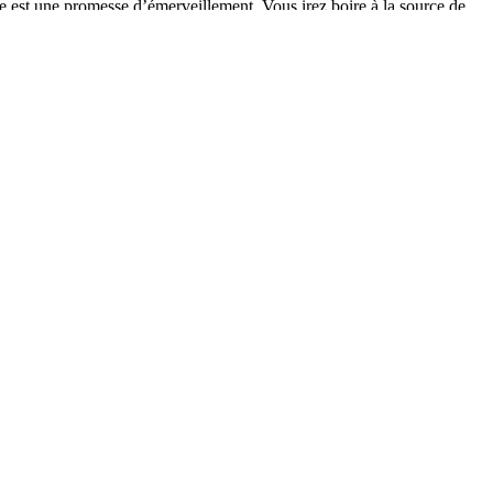
e est une promesse d’émerveillement. Vous irez boire à la source de
aires.