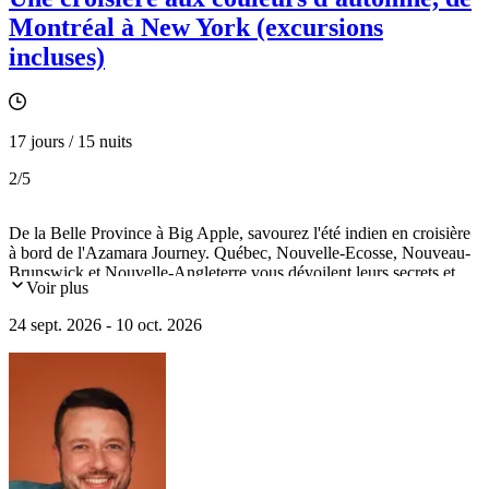
Montréal à New York (excursions
incluses)
17 jours / 15 nuits
2
/5
De la Belle Province à Big Apple, savourez l'été indien en croisière
à bord de l'Azamara Journey. Québec, Nouvelle-Ecosse, Nouveau-
Brunswick et Nouvelle-Angleterre vous dévoilent leurs secrets et
Voir plus
traditions au fil de l'eau. Immersion dans la culture Innue et dans la
forêt boréale à la découverte de l'"okwari". Visite de la centrale
24 sept. 2026 - 10 oct. 2026
hydroélectrique Jean-Lesage. Découverte de la baie de Fundy,
Lunenburg, classé à l'UNESCO, Halifax, Martha's Vineyard,
Concord, Boston et New York.