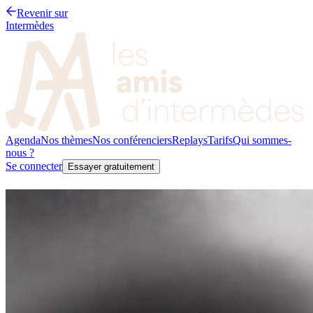
Revenir sur
Intermèdes
Agenda
Nos thèmes
Nos conférenciers
Replays
Tarifs
Qui sommes-
nous ?
Se connecter
Essayer gratuitement