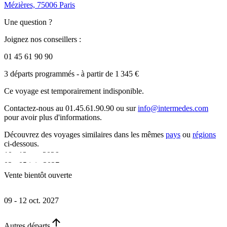
Mézières, 75006 Paris
Une question ?
Joignez nos conseillers :
01 45 61 90 90
3 départs programmés
- à partir de 1 345 €
Ce voyage est temporairement indisponible.
Contactez-nous au 01.45.61.90.90 ou sur
info@intermedes.com
pour avoir plus d'informations.
Découvrez des voyages similaires
dans les mêmes
pays
ou
régions
ci-dessous.
10 - 13 oct. 2026
02 - 05 juin 2027
•
Vente bientôt ouverte
•
4 jours
4 jours
09 - 12 oct. 2027
•
Autres départs