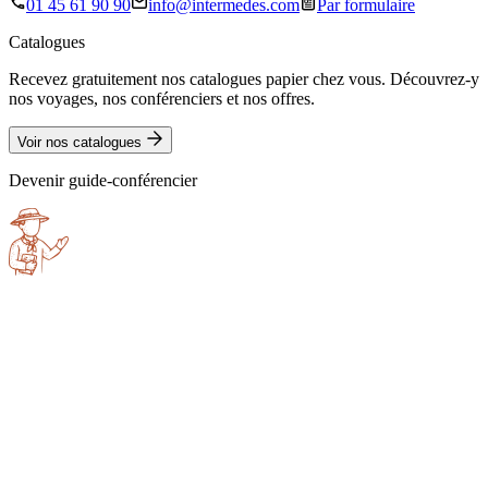
01 45 61 90 90
info@intermedes.com
Par formulaire
Catalogues
Recevez gratuitement nos catalogues papier chez vous. Découvrez-y
nos voyages, nos conférenciers et nos offres.
Voir nos catalogues
Devenir guide-conférencier
Philippe
Poindront
Sarah
Sergent
Jean-Christophe
Benghabrit