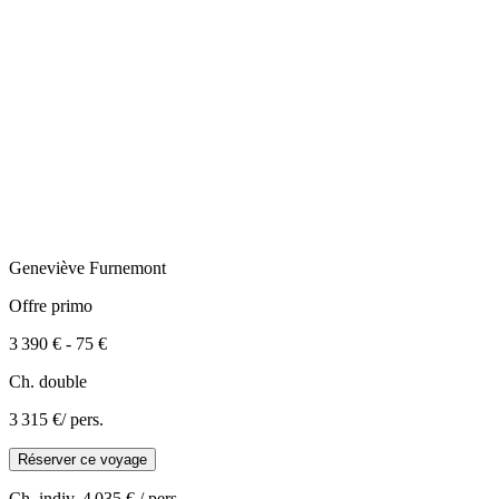
Geneviève
Furnemont
Offre primo
3 390 €
-
75 €
Ch. double
3 315 €
/ pers.
Réserver ce voyage
Ch. indiv.
4 035 €
/ pers.