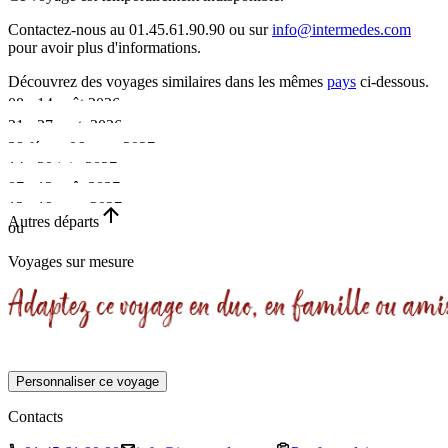
Contactez-nous au 01.45.61.90.90 ou sur
info@intermedes.com
pour avoir plus d'informations.
Découvrez des voyages similaires
dans les mêmes
pays
ci-dessous.
08 - 14 août 2026
21 - 27 sept. 2026
•
28 févr. - 06 mars 2027
•
14 - 20 juin 2027
7 jours
•
07 - 13 août 2027
7 jours
•
Complet
13 - 19 sept. 2027
7 jours
•
Autres départs
Départ garanti
ou
7 jours
•
7 jours
Voyages sur mesure
7 jours
Personnaliser ce voyage
Contacts