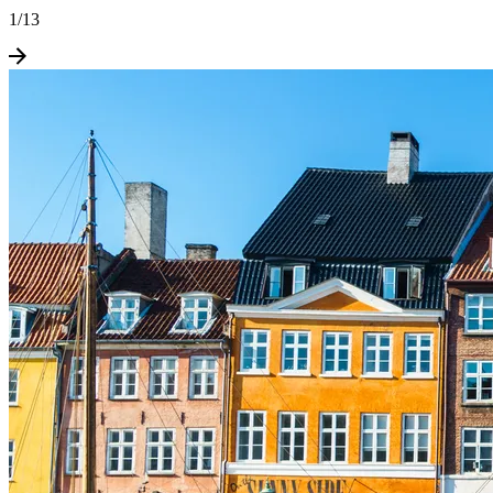
1
/
13