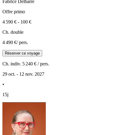
Fabrice
Delbarre
Offre primo
4 590 €
-
100 €
Ch. double
4 490 €
/ pers.
Réserver ce voyage
Ch. indiv.
5 240 €
/ pers.
29 oct. - 12 nov. 2027
•
15j