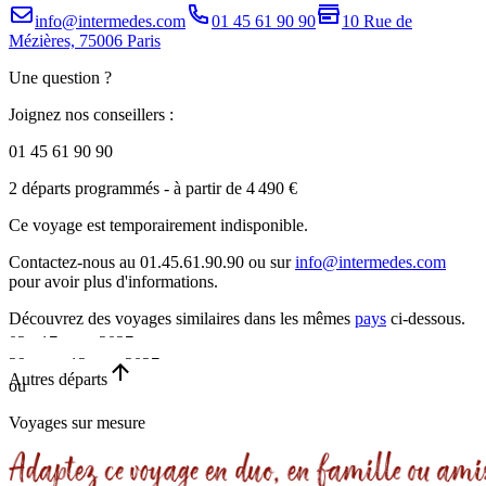
info@intermedes.com
01 45 61 90 90
10 Rue de
Mézières, 75006 Paris
Une question ?
Joignez nos conseillers :
01 45 61 90 90
2 départs programmés
- à partir de 4 490 €
Ce voyage est temporairement indisponible.
Contactez-nous au 01.45.61.90.90 ou sur
info@intermedes.com
pour avoir plus d'informations.
Découvrez des voyages similaires
dans les mêmes
pays
ci-dessous.
03 - 17 mars 2027
29 oct. - 12 nov. 2027
•
Autres départs
ou
•
15 jours
Voyages sur mesure
15 jours