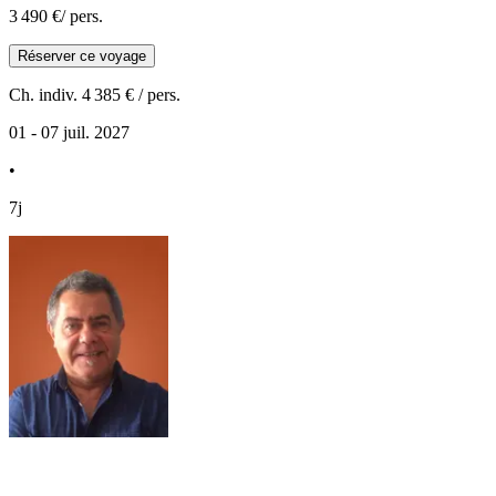
3 490 €
/ pers.
Réserver ce voyage
Ch. indiv.
4 385 €
/ pers.
01 - 07 juil. 2027
•
7j