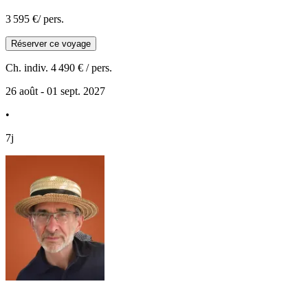
3 595 €
/ pers.
Réserver ce voyage
Ch. indiv.
4 490 €
/ pers.
26 août - 01 sept. 2027
•
7j