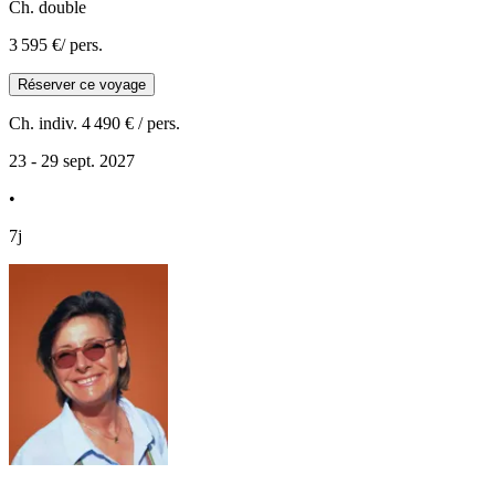
Ch. double
3 595 €
/ pers.
Réserver ce voyage
Ch. indiv.
4 490 €
/ pers.
23 - 29 sept. 2027
•
7j