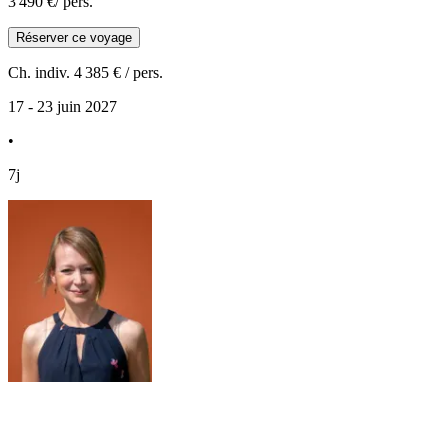
3 490 €
/ pers.
Réserver ce voyage
Ch. indiv.
4 385 €
/ pers.
17 - 23 juin 2027
•
7j