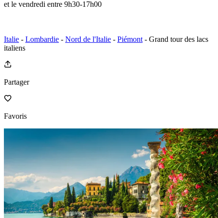
et le vendredi entre 9h30-17h00
Italie
-
Lombardie
-
Nord de l'Italie
-
Piémont
- Grand tour des lacs
italiens
Partager
Favoris