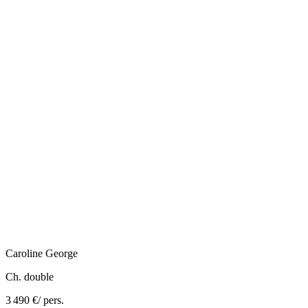
Caroline
George
Ch. double
3 490 €
/ pers.