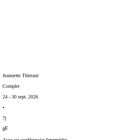
Jeannette
Thireaut
Complet
24 - 30 sept. 2026
•
7j
Avec
un conférencier Intermèdes