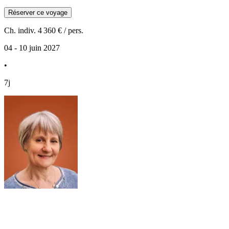
Réserver ce voyage
Ch. indiv.
4 360 €
/ pers.
04 - 10 juin 2027
•
7j