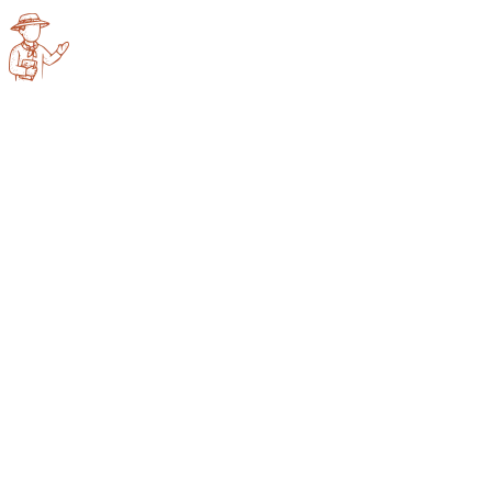
Anne-Colombe
Launois
Offre primo
6 750 €
-
100 €
Ch. individuelle
7 600 €
/ pers.