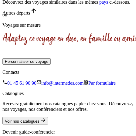
Découvrez des voyages similaires
dans les mêmes
pays
ci-dessous.
04 - 24 mai 2027
Autres départs
ou
•
Voyages sur mesure
21 jours
Personnaliser ce voyage
Contacts
01 45 61 90 90
info@intermedes.com
Par formulaire
Catalogues
Recevez gratuitement nos catalogues papier chez vous. Découvrez-y
nos voyages, nos conférenciers et nos offres.
Voir nos catalogues
Devenir guide-conférencier