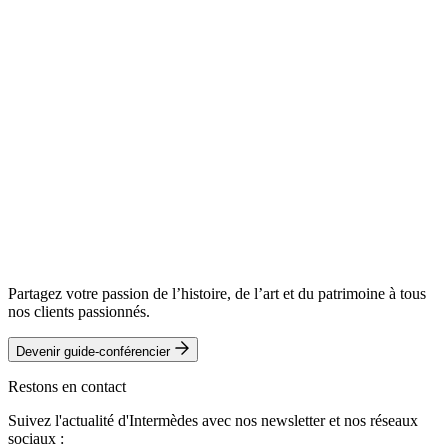
Télécharger le programme complet
Recevoir une alerte
Les dates mentionnées sont susceptibles d'être modifiées jusqu’au
moment de l'ouverture de la vente.
Recevoir une alerte
Partagez votre passion de l’histoire, de l’art et du patrimoine à tous
nos clients passionnés.
Devenir guide-conférencier
Restons en contact
Suivez l'actualité d'Intermèdes avec nos newsletter et nos réseaux
sociaux :