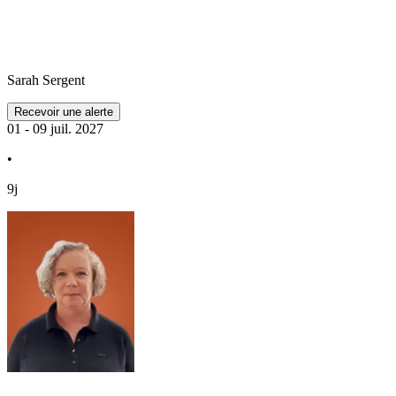
Sarah
Sergent
Recevoir une alerte
01 - 09 juil. 2027
•
9j