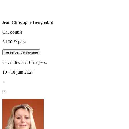
Jean-Christophe
Benghabrit
Ch. double
3 190 €
/ pers.
Réserver ce voyage
Ch. indiv.
3 710 €
/ pers.
10 - 18 juin 2027
•
9j