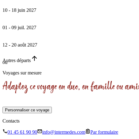
9 jours
9 jours
10 - 18 juin 2027
Complet
Sur demande
•
01 - 09 juil. 2027
9 jours
•
12 - 20 août 2027
9 jours
•
Autres départs
ou
9 jours
Voyages sur mesure
Personnaliser ce voyage
Contacts
01 45 61 90 90
info@intermedes.com
Par formulaire