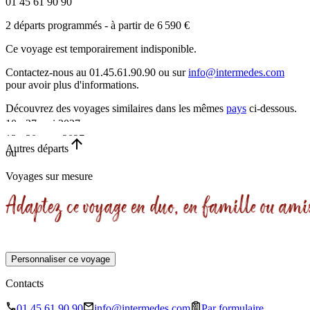
01 45 61 90 90
2 départs programmés
- à partir de 6 590 €
Ce voyage est temporairement indisponible.
Contactez-nous au 01.45.61.90.90 ou sur
info@intermedes.com
pour avoir plus d'informations.
Découvrez des voyages similaires
dans les mêmes
pays
ci-dessous.
10 - 27 mai 2027
13 - 30 sept. 2027
•
Autres départs
ou
•
18 jours
Voyages sur mesure
18 jours
Départ garanti
Personnaliser ce voyage
Contacts
01 45 61 90 90
info@intermedes.com
Par formulaire