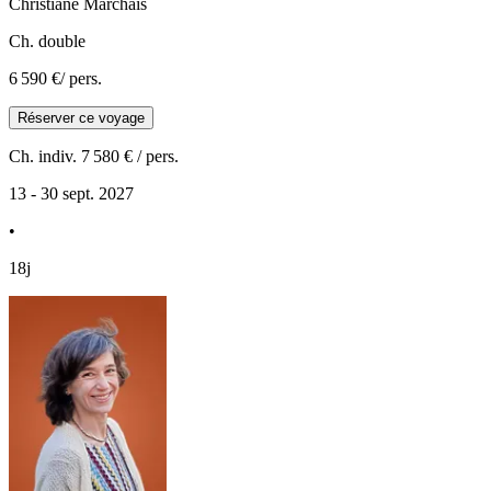
Christiane
Marchais
Ch. double
6 590 €
/ pers.
Réserver ce voyage
Ch. indiv.
7 580 €
/ pers.
13 - 30 sept. 2027
•
18j