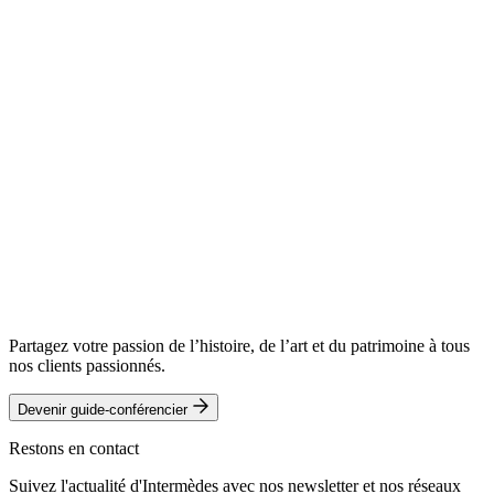
Constance
Barreault
Christiane
Marchais
Ch. individuelle
7 580 €
/ pers.
Ch. individuelle
7 580 €
/ pers.
Ch. double
Ch. double
6 590 €
/ pers.
6 590 €
/ pers.
Réserver ce voyage
Réserver ce voyage
Télécharger le programme complet
Télécharger le programme complet
Partagez votre passion de l’histoire, de l’art et du patrimoine à tous
nos clients passionnés.
Devenir guide-conférencier
Restons en contact
Suivez l'actualité d'Intermèdes avec nos newsletter et nos réseaux