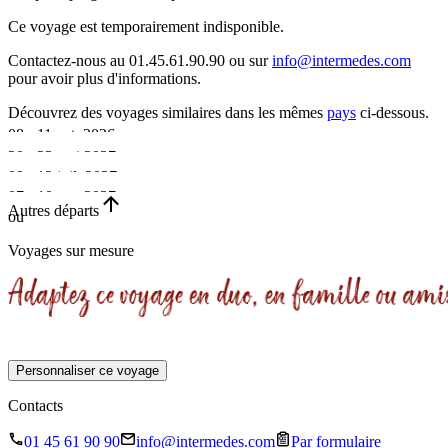
Ce voyage est temporairement indisponible.
Contactez-nous au 01.45.61.90.90 ou sur
info@intermedes.com
pour avoir plus d'informations.
Découvrez des voyages similaires
dans les mêmes
pays
ci-dessous.
08 - 11 oct. 2026
20 - 23 mai 2027
•
09 - 12 juil. 2027
•
07 - 10 oct. 2027
4 jours
•
Autres départs
ou
4 jours
•
Départ garanti
4 jours
Voyages sur mesure
4 jours
Personnaliser ce voyage
Contacts
01 45 61 90 90
info@intermedes.com
Par formulaire