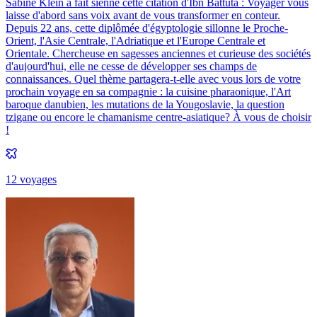
Sabine Klein a fait sienne cette citation d'Ibn Battuta : Voyager vous
laisse d'abord sans voix avant de vous transformer en conteur.
Depuis 22 ans, cette diplômée d'égyptologie sillonne le Proche-
Orient, l'Asie Centrale, l'Adriatique et l'Europe Centrale et
Orientale. Chercheuse en sagesses anciennes et curieuse des sociétés
d'aujourd'hui, elle ne cesse de développer ses champs de
connaissances. Quel thème partagera-t-elle avec vous lors de votre
prochain voyage en sa compagnie : la cuisine pharaonique, l'Art
baroque danubien, les mutations de la Yougoslavie, la question
tzigane ou encore le chamanisme centre-asiatique? À vous de choisir
!
12
voyage
s