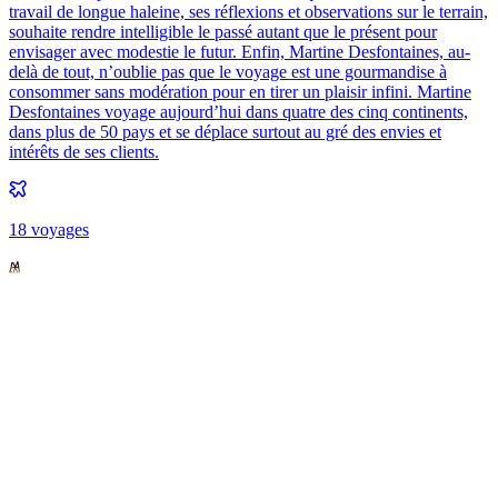
travail de longue haleine, ses réflexions et observations sur le terrain,
souhaite rendre intelligible le passé autant que le présent pour
envisager avec modestie le futur. Enfin, Martine Desfontaines, au-
delà de tout, n’oublie pas que le voyage est une gourmandise à
consommer sans modération pour en tirer un plaisir infini. Martine
Desfontaines voyage aujourd’hui dans quatre des cinq continents,
dans plus de 50 pays et se déplace surtout au gré des envies et
intérêts de ses clients.
18
voyage
s