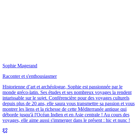
Sophie Magerand
Raconter et s'enthousiasmer
Historienne d’art et archéologue, Sophie est passionnée par le
monde gréco-latin. Ses études et ses nombreux voyages la rendent
intarissable sur le sujet. Conférencière pour des voyages culturels
depuis plus de 20 ans, elle saura vous transmettre sa passion et vous
montrer les liens et la richesse de cette Méditerranée antique qui
déborde jusqu'à l'Océan Indien et en Asie centrale ! Au cours des
voyages, elle aime aussi s'immerger dans le présent : hic et nunc !