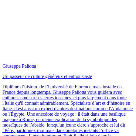
Giuseppe Paliotta
Un passeur de culture généreux et enthousiaste
Diplômé d’histoire de l’Université de Florence mais installé en
France depuis longtemps, Giuseppe Paliotta vous guidera avec
enthousiasme sur ses terres toscanes, et plus largement dans toute
l'Italie qu'il connait admirablement. Spécialiste d’art et d’histoire en
Italie, il est aussi un expert d'autres destinations comme l'Andalousie
ou l'Égypte. Une anecdote de voyage : il était dans une basilique
majeure à Rome, en pleine explication de la symbolique des
mosaïques de l’abside, lorsqu'un jeune clerc s’approche et lui dit
"Père, pardonnez-moi mais dans quelques instants l’office va
commencer." Il était interloqué. Était-il allé si loin dans la