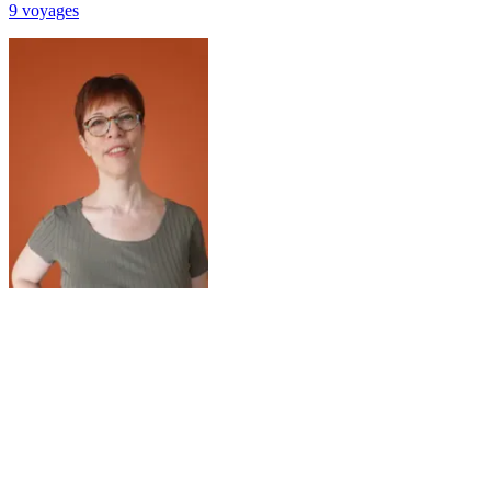
9
voyage
s