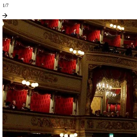
1
/
7