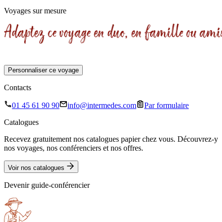
•
7 jours
Voyages sur mesure
Départ garanti
7 jours
Personnaliser ce voyage
Contacts
01 45 61 90 90
info@intermedes.com
Par formulaire
Catalogues
Recevez gratuitement nos catalogues papier chez vous. Découvrez-y
nos voyages, nos conférenciers et nos offres.
Voir nos catalogues
Devenir guide-conférencier