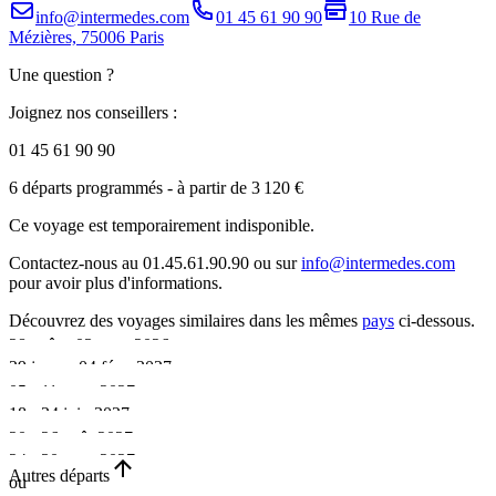
info@intermedes.com
01 45 61 90 90
10 Rue de
Mézières, 75006 Paris
Une question ?
Joignez nos conseillers :
01 45 61 90 90
6 départs programmés
- à partir de 3 120 €
Ce voyage est temporairement indisponible.
Contactez-nous au 01.45.61.90.90 ou sur
info@intermedes.com
pour avoir plus d'informations.
Découvrez des voyages similaires
dans les mêmes
pays
ci-dessous.
28 août - 03 sept. 2026
29 janv. - 04 févr. 2027
•
05 - 11 mars 2027
•
18 - 24 juin 2027
7 jours
•
20 - 26 août 2027
7 jours
•
Sur demande
24 - 30 sept. 2027
7 jours
•
Autres départs
Départ garanti
ou
7 jours