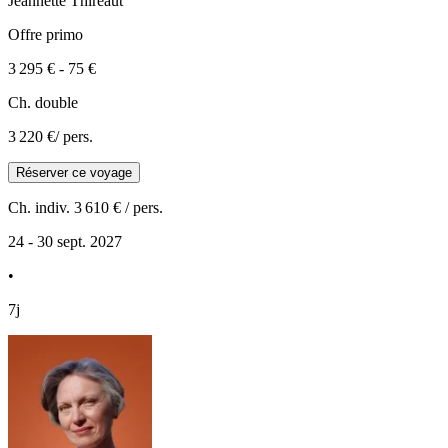
Jeannette
Thireaut
Offre primo
3 295 €
-
75 €
Ch. double
3 220 €
/ pers.
Réserver ce voyage
Ch. indiv.
3 610 €
/ pers.
24 - 30 sept. 2027
•
7j