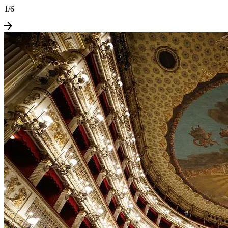
1
/
6