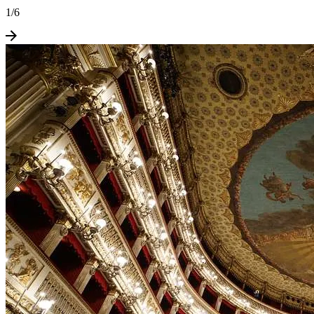
1
/
6