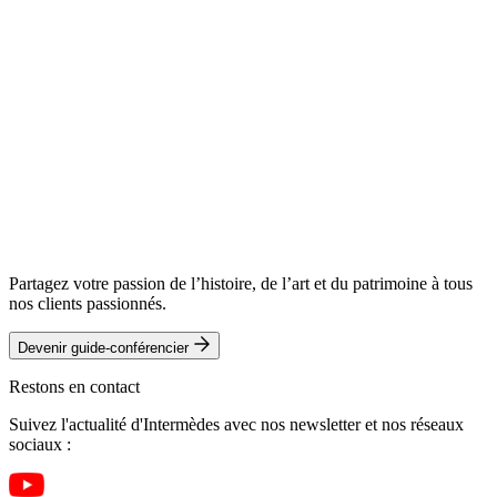
Ch. individuelle
1 025 €
/ pers.
Ch. double
Ch. double
1 295 €
/ pers.
895 €
/ pers.
Réserver ce voyage
Réserver ce voyage
Télécharger le programme complet
Télécharger le programme complet
Partagez votre passion de l’histoire, de l’art et du patrimoine à tous
nos clients passionnés.
Devenir guide-conférencier
Restons en contact
Suivez l'actualité d'Intermèdes avec nos newsletter et nos réseaux
sociaux :