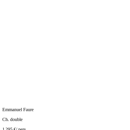
Emmanuel
Faure
Ch. double
1 295 €
/ pers.