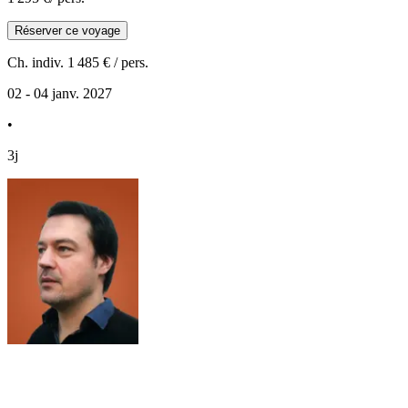
Réserver ce voyage
Ch. indiv.
1 485 €
/ pers.
02 - 04 janv. 2027
•
3j