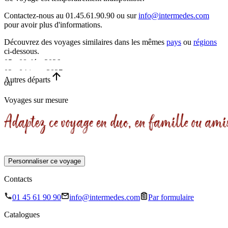
Contactez-nous au 01.45.61.90.90 ou sur
info@intermedes.com
pour avoir plus d'informations.
Découvrez des voyages similaires
dans les mêmes
pays
ou
régions
ci-dessous.
05 - 08 déc. 2026
02 - 04 janv. 2027
•
Autres départs
ou
•
4 jours
Voyages sur mesure
3 jours
Personnaliser ce voyage
Contacts
01 45 61 90 90
info@intermedes.com
Par formulaire
Catalogues